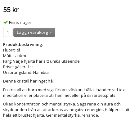
55 kr
Finns i lager
Lägg i varukorg »
Produktbeskrivning:
Fluorit Rå
Mått: ca:4cm
Färg: Varje hjärta har sitt unika utseende.
Priset gäller: 1st
Ursprungsland: Namibia
Denna kristall har inget hål.
En kristall att bära med sig i fickan, väskan, hålla i handen vid tex
meditation eller placera ut i hemmet eller på din arbetsplats.
Ökad koncentration och mental styrka. Sägs rena din aura och
skyddar den från att attackeras av negativa energier. Hjälper till att
hela ett brustet hjärta. Ger mental styrka, renande.