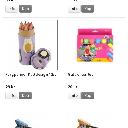
Info
Köp
Info
Köp
Färgpennor Kattdesign 12st
Gatukritor 6st
29 kr
20 kr
Info
Köp
Info
Köp