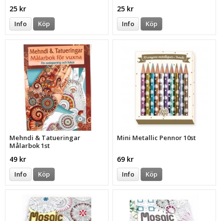
25 kr
25 kr
Info
Köp
Info
Köp
Mehndi & Tatueringar
Mini Metallic Pennor 10st
Målarbok 1st
49 kr
69 kr
Info
Köp
Info
Köp