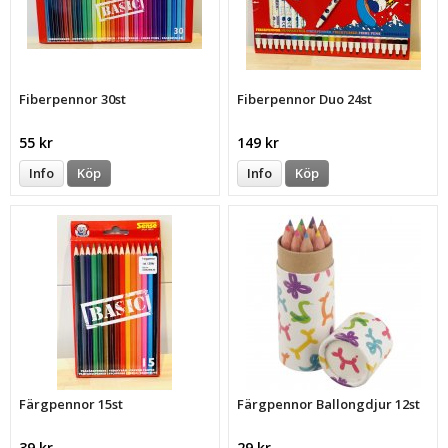
Fiberpennor 30st
Fiberpennor Duo 24st
55 kr
149 kr
Info
Köp
Info
Köp
Färgpennor 15st
Färgpennor Ballongdjur 12st
39 kr
29 kr