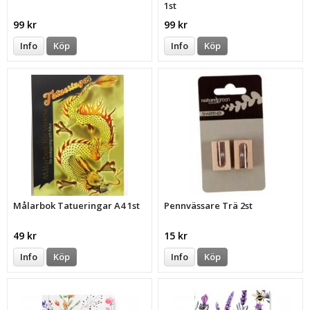
1st
99 kr
99 kr
Info
Köp
Info
Köp
Målarbok Tatueringar A4 1st
Pennvässare Trä 2st
49 kr
15 kr
Info
Köp
Info
Köp