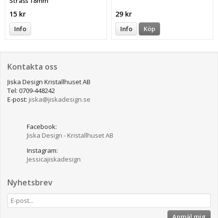
Strass 18mm
15 kr
29 kr
Info
Info
Köp
Kontakta oss
Jiska Design Kristallhuset AB
Tel: 0709-448242
E-post:
jiska@jiskadesign.se
Facebook:
Jiska Design - Kristallhuset AB
Instagram:
Jessicajiskadesign
Nyhetsbrev
Anmäl mig