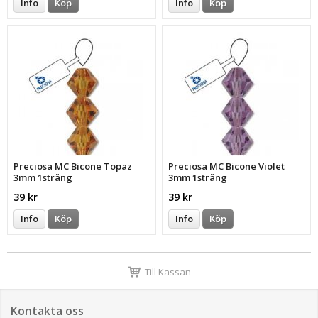
Info
Köp
Info
Köp
Preciosa MC Bicone Topaz
Preciosa MC Bicone Violet
3mm 1sträng
3mm 1sträng
39 kr
39 kr
Info
Köp
Info
Köp
Till Kassan
Kontakta oss