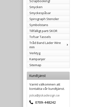
Scrapbooking!
Smycken
Smyckespåsar
Spirograph Stenciler
Symbolstans
Tillfälligt parti SKOR
Tofsar Tassels
Tråd Band Läder Wire
mm
Verktyg
Kampanjer
Sitemap
Kundtjänst
Varmt välkommen att
kontakta vår kundtjänst.
jiska@jiskadesign.se
0709-448242