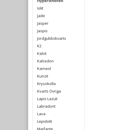
Hypersthenen
Iolit
Jade
Jasper
Jaspis
Jordgubbskvarts
K2
Kalcit
Kalcedon
Karneol
Kunzit
Krysokolla
Kvarts Övriga
Lapis Lazuli
Labradorit
Lava
Lepidolit
Maifante