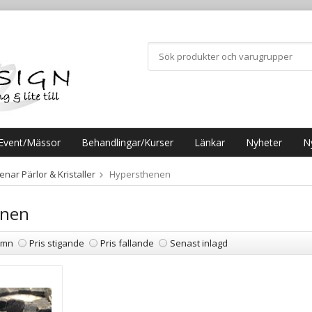
Event/Mässor
Behandlingar/Kurser
Länkar
Nyheter
N
nar Pärlor & Kristaller
Hypersthenen
enen
amn
Pris stigande
Pris fallande
Senast inlagd