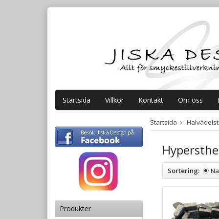
Startsida
Villkor
Kontakt
Om oss
Startsida
Halvädelste
Hypersth
Sortering:
N
Produkter