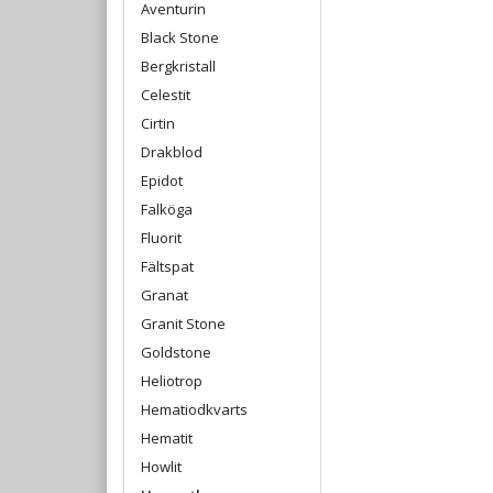
Aventurin
Black Stone
Bergkristall
Celestit
Cirtin
Drakblod
Epidot
Falköga
Fluorit
Fältspat
Granat
Granit Stone
Goldstone
Heliotrop
Hematiodkvarts
Hematit
Howlit