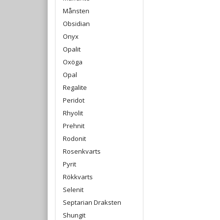
Månsten
Obsidian
Onyx
Opalit
Oxöga
Opal
Regalite
Peridot
Rhyolit
Prehnit
Rodonit
Rosenkvarts
Pyrit
Rökkvarts
Selenit
Septarian Draksten
Shungit