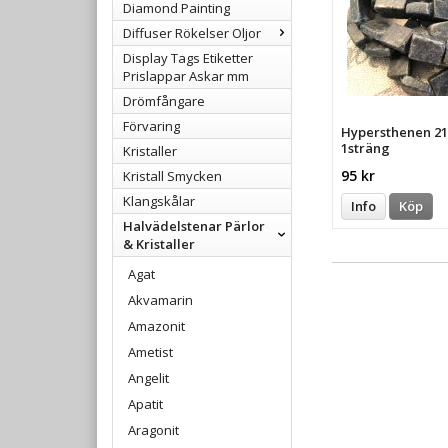
Diamond Painting
Diffuser Rökelser Oljor
Display Tags Etiketter
Prislappar Askar mm
Drömfångare
Förvaring
Hypersthenen 2
1sträng
Kristaller
95 kr
Kristall Smycken
Klangskålar
Info
Köp
Halvädelstenar Pärlor
& Kristaller
Agat
Akvamarin
Amazonit
Ametist
Angelit
Apatit
Aragonit