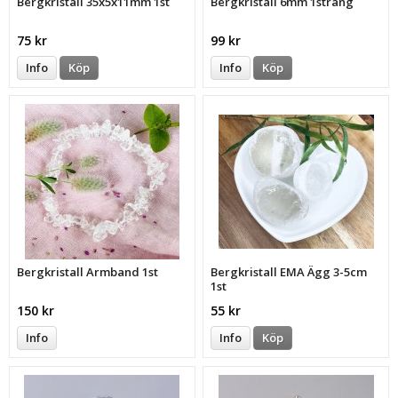
Bergkristall 35x5x11mm 1st
Bergkristall 6mm 1sträng
75 kr
99 kr
Info
Köp
Info
Köp
Bergkristall Armband 1st
Bergkristall EMA Ägg 3-5cm
1st
150 kr
55 kr
Info
Info
Köp