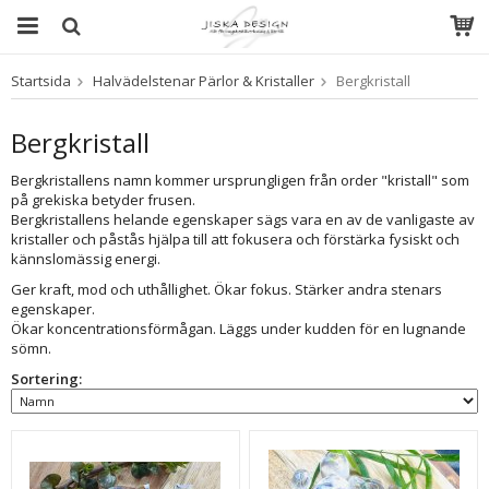
Startsida
Halvädelstenar Pärlor & Kristaller
Bergkristall
Produkten har blivit tillagd i varukorgen
Bergkristall
Bergkristallens namn kommer ursprungligen från order "kristall" som
på grekiska betyder frusen.
Bergkristallens helande egenskaper sägs vara en av de vanligaste av
kristaller och påstås hjälpa till att fokusera och förstärka fysiskt och
kännslomässig energi.
Ger kraft, mod och uthållighet. Ökar fokus. Stärker andra stenars
egenskaper.
Ökar koncentrationsförmågan. Läggs under kudden för en lugnande
sömn.
Sortering: