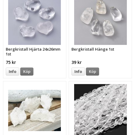
Bergkristall Hjärta 24x26mm
Bergkristall Hänge 1st
1st
75 kr
39 kr
Info
Köp
Info
Köp