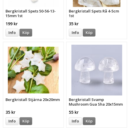
Bergkristall Spets 50-56-13-
Bergkristall Spets Rå 4-5cm
15mm 1st
1st
199 kr
35 kr
Info
Köp
Info
Köp
Bergkristall Stjärna 20x20mm
Bergkristall Svamp
Mushroom Gua Sha 20x15mm
1st
35 kr
55 kr
Info
Köp
Info
Köp