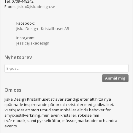
Tel: 0709-448242
E-post:
jiska@jiskadesign.se
Facebook:
Jiska Design - Kristallhuset AB
Instagram:
Jessicajiskadesign
Nyhetsbrev
Anmäl mig
Om oss
Jiska Design Kristallhuset strävar ständigt efter att hitta nya
spännade inspirerande pärlor och kristaller med godkvalitet.
Vi erbjuder ett stort utbud som innhåller allt du behöver för
smyckestillverkning, men även kristaller, rökelse mm
i vår e-butik, samt pysselträffar, mässor, marknader och andra
events.