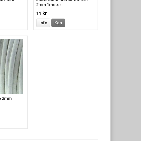
2mm 1meter
11 kr
Info
Köp
e 2mm