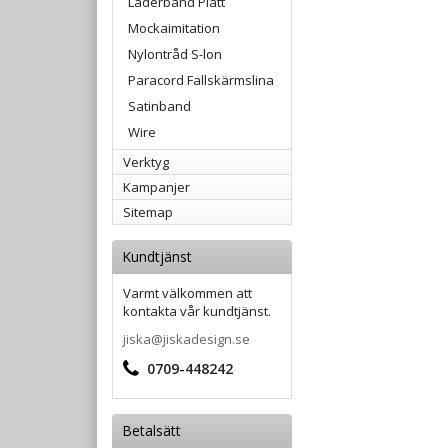
Läderband Platt
Mockaimitation
Nylontråd S-lon
Paracord Fallskärmslina
Satinband
Wire
Verktyg
Kampanjer
Sitemap
Kundtjänst
Varmt välkommen att
kontakta vår kundtjänst.
jiska@jiskadesign.se
0709-448242
Betalsätt