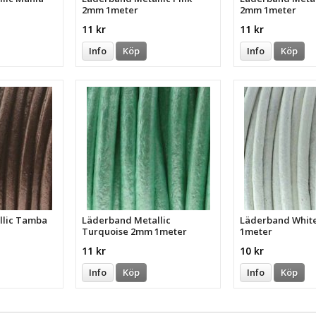
2mm 1meter
2mm 1meter
11 kr
11 kr
Info
Köp
Info
Köp
llic Tamba
Läderband Metallic
Läderband Whit
Turquoise 2mm 1meter
1meter
11 kr
10 kr
Info
Köp
Info
Köp