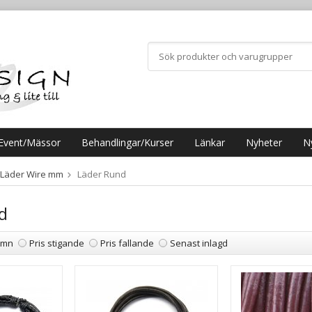
Event/Mässor
Behandlingar/Kurser
Länkar
Nyheter
N
 Läder Wire mm
Läder Rund
d
amn
Pris stigande
Pris fallande
Senast inlagd