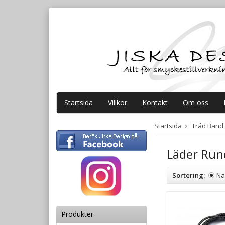
Startsida
Villkor
Kontakt
Om oss
Startsida
Tråd Band
Läder Run
Sortering:
N
Produkter