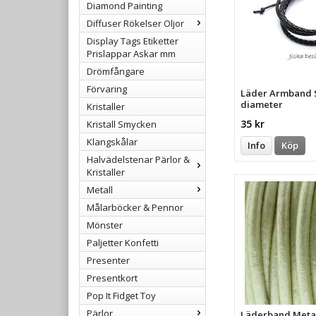
Diamond Painting
Diffuser Rökelser Oljor
Display Tags Etiketter
Prislappar Askar mm
Drömfångare
Förvaring
Läder Armband 
diameter
Kristaller
35 kr
Kristall Smycken
Klangskålar
Info
Köp
Halvädelstenar Pärlor &
Kristaller
Metall
Målarböcker & Pennor
Mönster
Paljetter Konfetti
Presenter
Presentkort
Pop It Fidget Toy
Pärlor
Läderband Metal