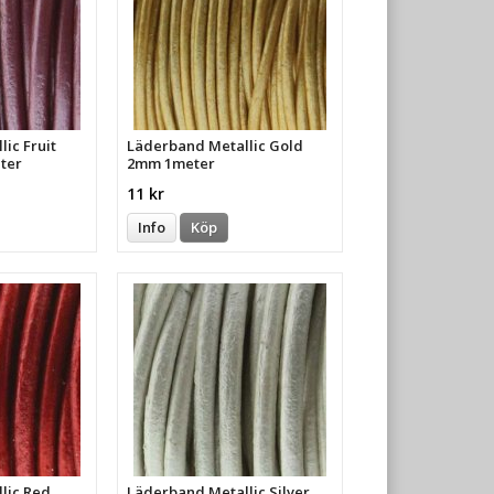
ic Fruit
Läderband Metallic Gold
ter
2mm 1meter
11 kr
Info
Köp
lic Red
Läderband Metallic Silver