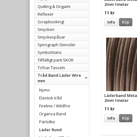
2mm 1meter
Quilling & Origami
11 kr
Reflexer
Scrapbooking!
Info
Köp
Smycken
Smyckespåsar
Spirograph Stenciler
Symbolstans
Tillfälligt parti SKOR
Tofsar Tassels
Tråd Band Läder Wire
mm
Nymo
Läderband Meta
Elastisk tråd
2mm 1meter
Fireline / Wildfire
11 kr
Organza Band
Info
Köp
Pärlsilke
Läder Rund