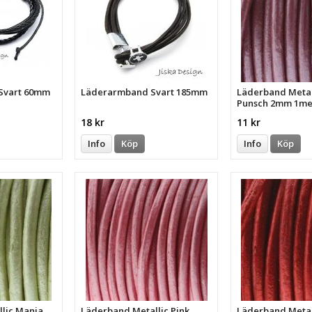
Svart 60mm
Läderarmband Svart 185mm
Läderband Metall
Punsch 2mm 1me
18 kr
11 kr
Info
Köp
Info
Köp
lic Mania
Läderband Metallic Pink
Läderband Metal