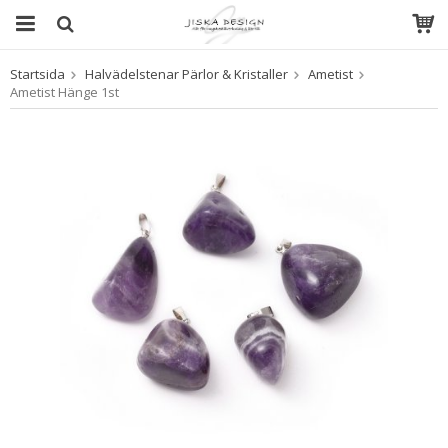
Startsida
Halvädelstenar Pärlor & Kristaller
Ametist
Produkten har blivit tillagd i varukorgen
Ametist Hänge 1st