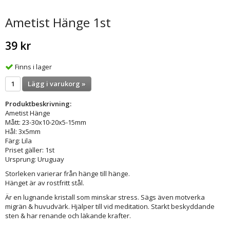
Ametist Hänge 1st
39 kr
Finns i lager
Lägg i varukorg »
Produktbeskrivning:
Ametist Hänge
Mått: 23-30x10-20x5-15mm
Hål: 3x5mm
Färg: Lila
Priset gäller: 1st
Ursprung: Uruguay
Storleken varierar från hänge till hänge.
Hänget är av rostfritt stål.
Är en lugnande kristall som minskar stress. Sägs även motverka
migrän & huvudvärk. Hjälper till vid meditation. Starkt beskyddande
sten & har renande och läkande krafter.