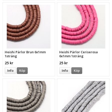
Heishi Pärlor Brun 6x1mm
Heishi Pärlor Ceriserosa
1sträng
6x1mm 1sträng
25 kr
25 kr
Info
Köp
Info
Köp