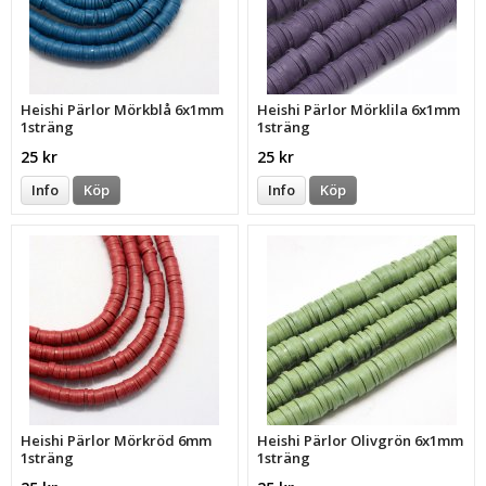
Heishi Pärlor Mörkblå 6x1mm
Heishi Pärlor Mörklila 6x1mm
1sträng
1sträng
25 kr
25 kr
Info
Köp
Info
Köp
Heishi Pärlor Mörkröd 6mm
Heishi Pärlor Olivgrön 6x1mm
1sträng
1sträng