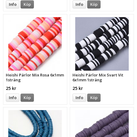
Info
Köp
Info
Köp
Heishi Pärlor Mix Rosa 6x1mm
Heishi Pärlor Mix Svart Vit
1sträng
6x1mm 1sträng
25 kr
25 kr
Info
Köp
Info
Köp