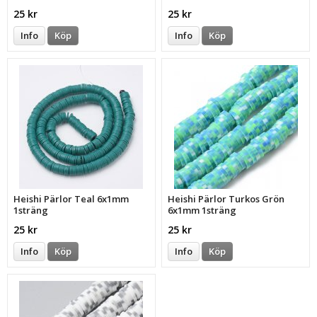
25 kr
25 kr
Info
Köp
Info
Köp
Heishi Pärlor Teal 6x1mm
Heishi Pärlor Turkos Grön
1sträng
6x1mm 1sträng
25 kr
25 kr
Info
Köp
Info
Köp