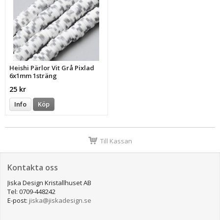
Heishi Pärlor Vit Grå Pixlad
6x1mm 1sträng
25 kr
Info
Köp
Till Kassan
Kontakta oss
Jiska Design Kristallhuset AB
Tel: 0709-448242
E-post:
jiska@jiskadesign.se