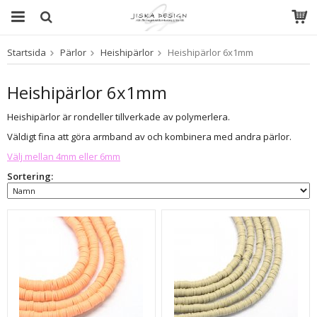
Startsida
Pärlor
Heishipärlor
Heishipärlor 6x1mm
Produkten har blivit tillagd i varukorgen
Heishipärlor 6x1mm
Heishipärlor är rondeller tillverkade av polymerlera.
Väldigt fina att göra armband av och kombinera med andra pärlor.
Välj mellan 4mm eller 6mm
Sortering: