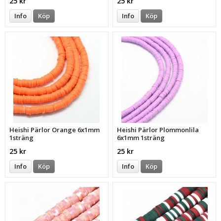
25 kr
25 kr
Info
Köp
Info
Köp
Heishi Pärlor Orange 6x1mm
Heishi Pärlor Plommonlila
1sträng
6x1mm 1sträng
25 kr
25 kr
Info
Köp
Info
Köp