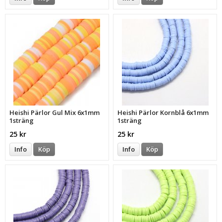
Heishi Pärlor Gul Mix 6x1mm
Heishi Pärlor Kornblå 6x1mm
1sträng
1sträng
25 kr
25 kr
Info
Köp
Info
Köp