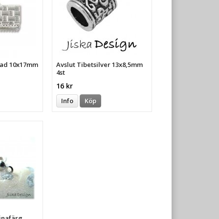
rgad 10x17mm
Avslut Tibetsilver 13x8,5mm
4st
16 kr
Info
Köp
inafärg