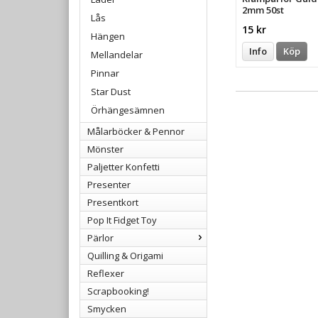
2mm 50st
Lås
15 kr
Hängen
Info
Köp
Mellandelar
Pinnar
Star Dust
Örhängesämnen
Målarböcker & Pennor
Mönster
Paljetter Konfetti
Presenter
Presentkort
Pop It Fidget Toy
Pärlor
Quilling & Origami
Reflexer
Scrapbooking!
Smycken