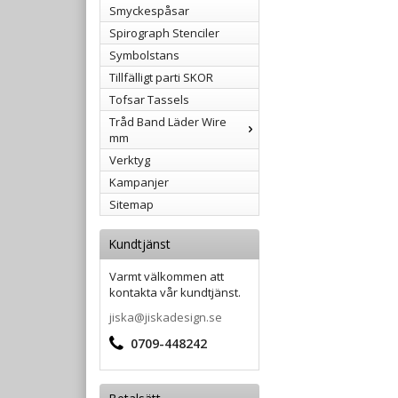
Smyckespåsar
Spirograph Stenciler
Symbolstans
Tillfälligt parti SKOR
Tofsar Tassels
Tråd Band Läder Wire
mm
Verktyg
Kampanjer
Sitemap
Kundtjänst
Varmt välkommen att
kontakta vår kundtjänst.
jiska@jiskadesign.se
0709-448242