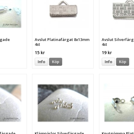
ärgade
Avslut Platinafärgat 8x13mm
Avslut Silverfä
4st
4st
15 kr
19 kr
Info
Köp
Info
Köp
dfärgade
Klämpärlor Silverfärgade
Knutgömma Plat