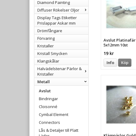
Diamond Painting
Diffuser Rökelser Oljor
Display Tags Etiketter
Prislappar Askar mm
Drömfångare
Förvaring
Avslut Platinaf
5x12mm 10st
Kristaller
19 kr
Kristall Smycken
Klangskålar
Info
Köp
Halvädelstenar Pärlor &
Kristaller
Metall
Avslut
Bindringar
Cloisonné
Cymbal Element
Connectors
Lås & Detaljer till Platt
Klämpärlor Gul
Läder