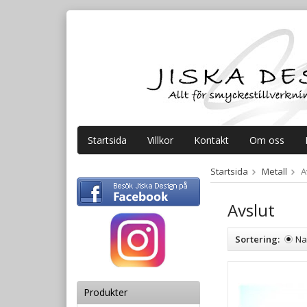
Startsida
Villkor
Kontakt
Om oss
Startsida
Metall
A
Avslut
Sortering:
N
Produkter