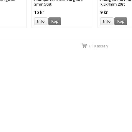
2mm 50st
7,5x4mm 20st
15 kr
9 kr
Info
Köp
Info
Köp
Till Kassan