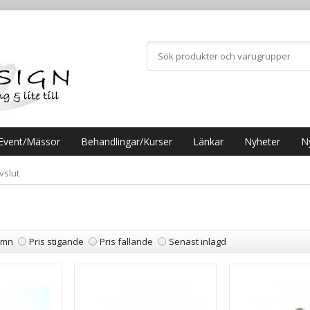
Event/Mässor
Behandlingar/Kurser
Länkar
Nyheter
N
vslut
amn
Pris stigande
Pris fallande
Senast inlagd