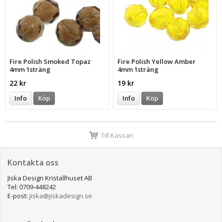
Fire Polish Smoked Topaz
Fire Polish Yellow Amber
4mm 1sträng
4mm 1sträng
22 kr
19 kr
Info
Köp
Info
Köp
Till Kassan
Kontakta oss
Jiska Design Kristallhuset AB
Tel: 0709-448242
E-post:
jiska@jiskadesign.se