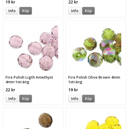
19 kr
22 kr
Info
Köp
Info
Köp
Fire Polish Ligth Amethyst
Fire Polish Olive Brown 4mm
4mm 1sträng
1sträng
22 kr
19 kr
Info
Köp
Info
Köp