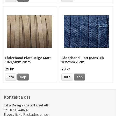
Läderband Platt Beige Matt
Läderband Platt Jeans Blå
10x1,5mm 20cm
10x2mm 20cm
29 kr
29 kr
Info
Köp
Info
Köp
Kontakta oss
Jiska Design Kristallhuset AB
Tel: 0709-448242
E-post:
jiska@jiskadesign.se