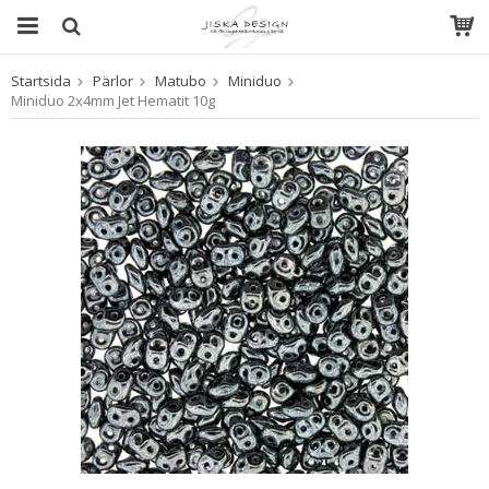
Startsida
Pärlor
Matubo
Miniduo
Produkten har blivit tillagd i varukorgen
Miniduo 2x4mm Jet Hematit 10g