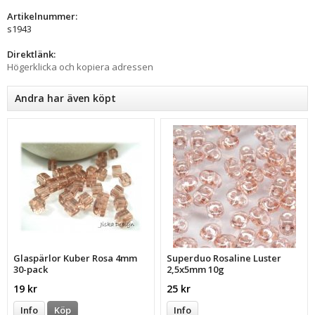
Artikelnummer:
s1943
Direktlänk:
Högerklicka och kopiera adressen
Andra har även köpt
Glaspärlor Kuber Rosa 4mm
Superduo Rosaline Luster
30-pack
2,5x5mm 10g
19 kr
25 kr
Info
Köp
Info