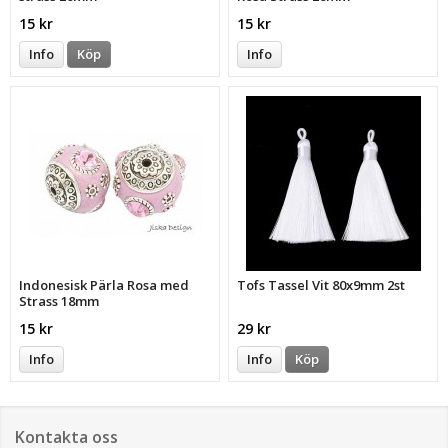
15 kr
15 kr
Info
Köp
Info
Indonesisk Pärla Rosa med
Tofs Tassel Vit 80x9mm 2st
Strass 18mm
15 kr
29 kr
Info
Info
Köp
Kontakta oss