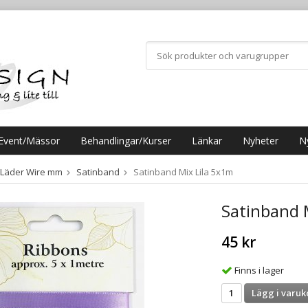
Event/Mässor
Behandlingar/Kurser
Länkar
Nyheter
N
 Läder Wire mm
Satinband
Satinband Mix Lila 5x1m
Satinband 
45 kr
Finns i lager
Lägg i varuk