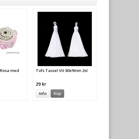
a Rosa med
Tofs Tassel Vit 80x9mm 2st
29 kr
Info
Köp