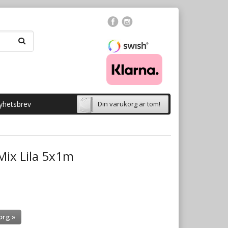
yhetsbrev
Din varukorg är tom!
Mix Lila 5x1m
org »