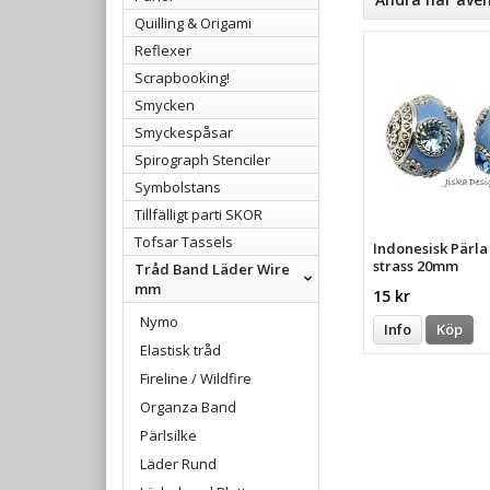
Quilling & Origami
Reflexer
Scrapbooking!
Smycken
Smyckespåsar
Spirograph Stenciler
Symbolstans
Tillfälligt parti SKOR
Tofsar Tassels
Indonesisk Pärl
strass 20mm
Tråd Band Läder Wire
mm
15 kr
Nymo
Info
Köp
Elastisk tråd
Fireline / Wildfire
Organza Band
Pärlsilke
Läder Rund