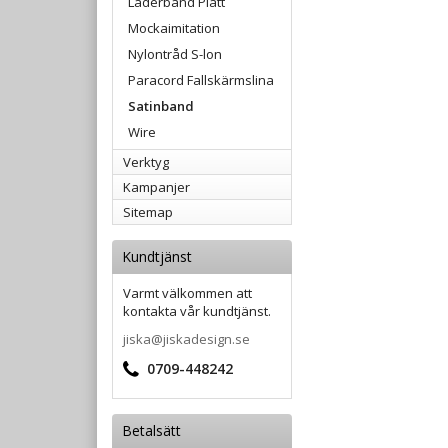
Läderband Platt
Mockaimitation
Nylontråd S-lon
Paracord Fallskärmslina
Satinband
Wire
Verktyg
Kampanjer
Sitemap
Kundtjänst
Varmt välkommen att
kontakta vår kundtjänst.
jiska@jiskadesign.se
0709-448242
Betalsätt