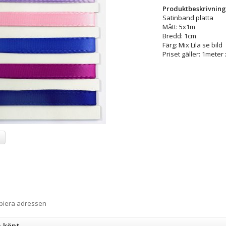
Produktbeskrivning
Satinband platta
Mått: 5x1m
Bredd: 1cm
Färg: Mix Lila se bild
Priset gäller: 1meter 
a
opiera adressen
n köpt