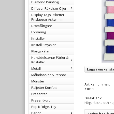
Diamond Painting
Diffuser Rökelser Oljor
Display Tags Etiketter
Prislappar Askar mm
Drömfångare
Förvaring
Kristaller
Kristall Smycken
Klangskålar
Halvädelstenar Pärlor &
Kristaller
Metall
Lägg i önskelist
Målarböcker & Pennor
Mönster
Artikelnummer:
Paljetter Konfetti
s1818
Presenter
Direktlänk:
Presentkort
Högerklicka och k
Pop It Fidget Toy
Pärlor
Andra har äve