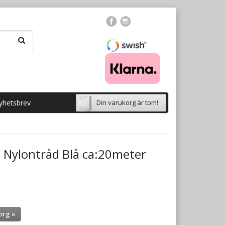
yhetsbrev
Din varukorg är tom!
r
 Nylontråd Blå ca:20meter
org »