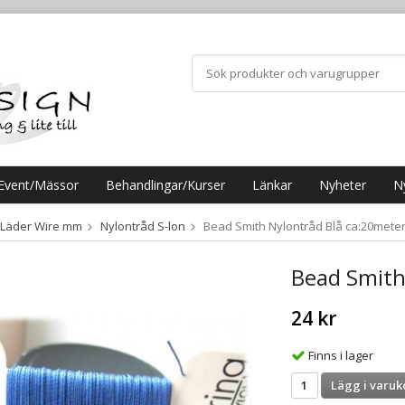
Event/Mässor
Behandlingar/Kurser
Länkar
Nyheter
N
 Läder Wire mm
Nylontråd S-lon
Bead Smith Nylontråd Blå ca:20mete
Bead Smith
24 kr
Finns i lager
Lägg i varuk