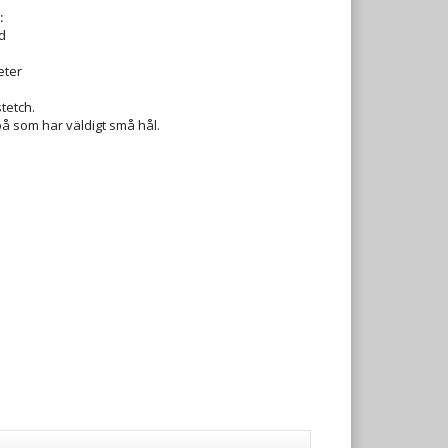
:
d
eter
tetch.
på som har väldigt små hål.