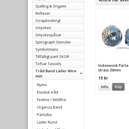
Quilling & Origami
Reflexer
Scrapbooking!
Smycken
Smyckespåsar
Spirograph Stenciler
Symbolstans
Tillfälligt parti SKOR
Tofsar Tassels
Indonesisk Pärl
strass 20mm
Tråd Band Läder Wire
mm
15 kr
Nymo
Info
Köp
Elastisk tråd
Fireline / Wildfire
Organza Band
Pärlsilke
Läder Rund