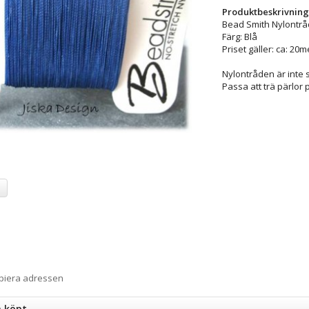
Produktbeskrivning
Bead Smith Nylontrå
Färg: Blå
Priset gäller: ca: 20m
Nylontråden är inte s
Passa att trä pärlor 
a
opiera adressen
n köpt