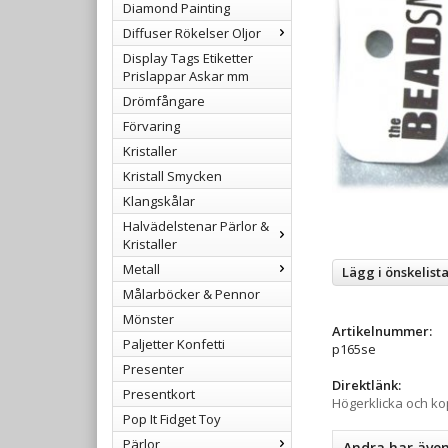
Diamond Painting
Diffuser Rökelser Oljor
Display Tags Etiketter
Prislappar Askar mm
Drömfångare
Förvaring
Kristaller
Kristall Smycken
Klangskålar
Halvädelstenar Pärlor &
Kristaller
Metall
Lägg i önskelist
Målarböcker & Pennor
Mönster
Artikelnummer:
Paljetter Konfetti
p165se
Presenter
Direktlänk:
Presentkort
Högerklicka och k
Pop It Fidget Toy
Pärlor
Andra har äve