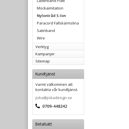
Läderband Platt
Mockaimitation
Nylontråd S-lon
Paracord Fallskärmslina
Satinband
Wire
Verktyg
Kampanjer
Sitemap
Kundtjänst
Varmt välkommen att
kontakta vår kundtjänst.
jiska@jiskadesign.se
0709-448242
Betalsätt