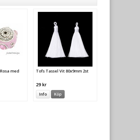
a Rosa med
Tofs Tassel Vit 80x9mm 2st
29 kr
Info
Köp