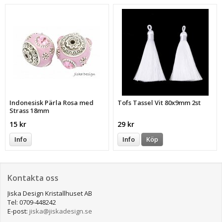
Indonesisk Pärla Rosa med
Tofs Tassel Vit 80x9mm 2st
Strass 18mm
15 kr
29 kr
Info
Info
Köp
Kontakta oss
Jiska Design Kristallhuset AB
Tel: 0709-448242
E-post:
jiska@jiskadesign.se