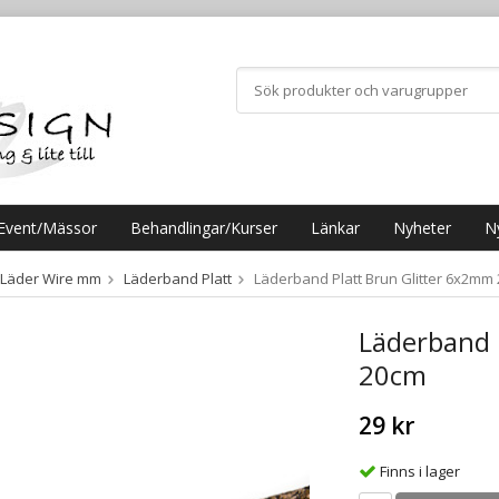
Event/Mässor
Behandlingar/Kurser
Länkar
Nyheter
N
 Läder Wire mm
Läderband Platt
Läderband Platt Brun Glitter 6x2mm
Läderband 
20cm
29 kr
Finns i lager