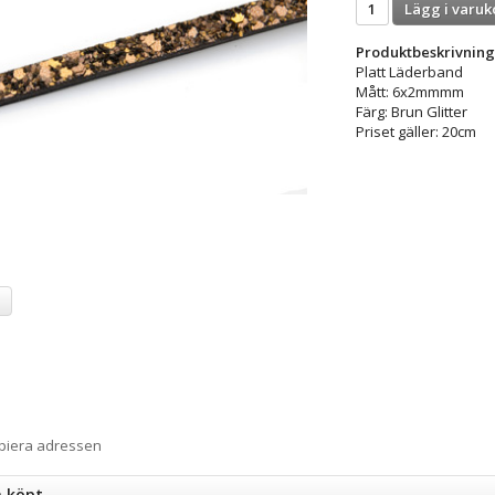
Lägg i varuk
Produktbeskrivning
Platt Läderband
Mått: 6x2mmmm
Färg: Brun Glitter
​Priset gäller: 20cm
a
opiera adressen
n köpt