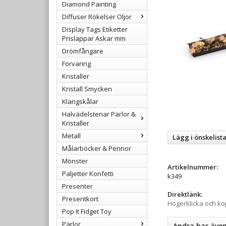
Diamond Painting
Diffuser Rökelser Oljor
Display Tags Etiketter
Prislappar Askar mm
Drömfångare
Förvaring
Kristaller
Kristall Smycken
Klangskålar
Halvädelstenar Pärlor &
Kristaller
Metall
Lägg i önskelist
Målarböcker & Pennor
Mönster
Artikelnummer:
Paljetter Konfetti
k349
Presenter
Direktlänk:
Presentkort
Högerklicka och k
Pop It Fidget Toy
Pärlor
Andra har äve