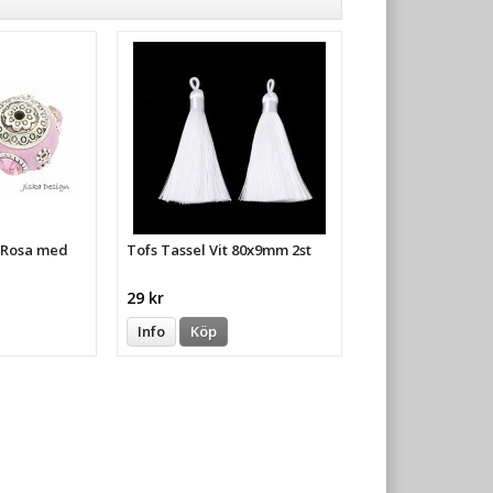
a Rosa med
Tofs Tassel Vit 80x9mm 2st
29 kr
Info
Köp