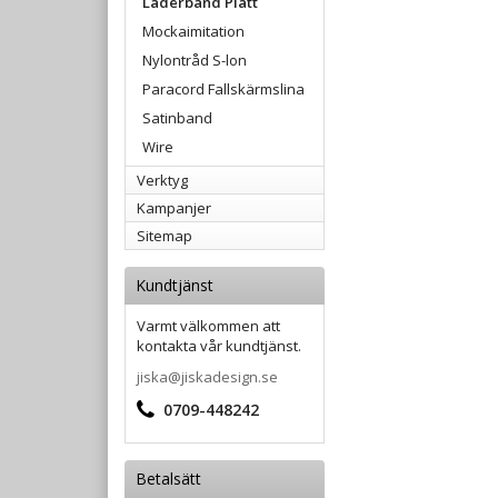
Läderband Platt
Mockaimitation
Nylontråd S-lon
Paracord Fallskärmslina
Satinband
Wire
Verktyg
Kampanjer
Sitemap
Kundtjänst
Varmt välkommen att
kontakta vår kundtjänst.
jiska@jiskadesign.se
0709-448242
Betalsätt