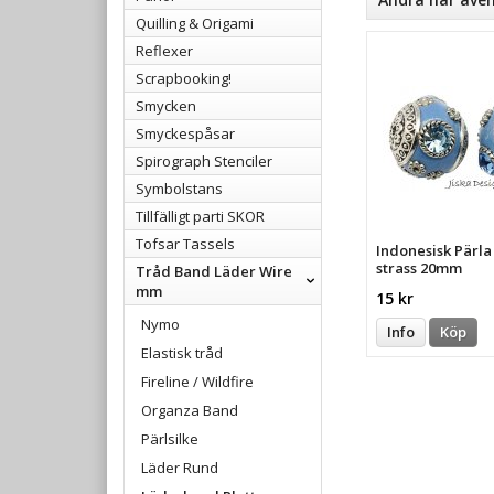
Quilling & Origami
Reflexer
Scrapbooking!
Smycken
Smyckespåsar
Spirograph Stenciler
Symbolstans
Tillfälligt parti SKOR
Tofsar Tassels
Indonesisk Pärl
strass 20mm
Tråd Band Läder Wire
mm
15 kr
Nymo
Info
Köp
Elastisk tråd
Fireline / Wildfire
Organza Band
Pärlsilke
Läder Rund