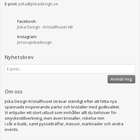
E-post:
jiska@jiskadesign.se
Facebook:
Jiska Design - Kristallhuset AB
Instagram:
Jessicajiskadesign
Nyhetsbrev
Anmäl mig
Om oss
Jiska Design Kristallhuset strävar ständigt efter att hitta nya
spännade inspirerande pärlor och kristaller med godkvalitet.
Vi erbjuder ett stort utbud som innhåller allt du behöver för
smyckestillverkning, men även kristaller, rökelse mm
i vår e-butik, samt pysselträffar, mässor, marknader och andra
events.