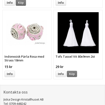
Info
Köp
Info
Indonesisk Pärla Rosa med
Tofs Tassel Vit 80x9mm 2st
Strass 18mm
15 kr
29 kr
Info
Info
Köp
Kontakta oss
Jiska Design Kristallhuset AB
Tel: 0709-448242