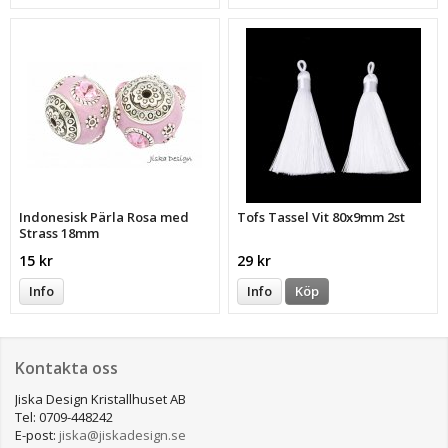
Indonesisk Pärla Rosa med
Tofs Tassel Vit 80x9mm 2st
Strass 18mm
15 kr
29 kr
Info
Info
Köp
Kontakta oss
Jiska Design Kristallhuset AB
Tel: 0709-448242
E-post:
jiska@jiskadesign.se