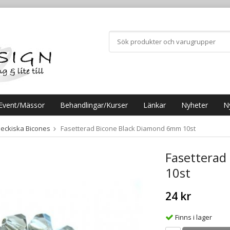
Event/Mässor
Behandlingar/Kurser
Länkar
Nyheter
N
jeckiska Bicones
Fasetterad Bicone Black Diamond 6mm 10st
Fasetterad
10st
24 kr
Finns i lager