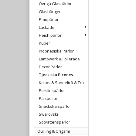
Övriga Glaspärlor
Glashängen
Fimopärlor
Lackade
Heishipärlor
Kuber
Indonesiska Pärlor
Lampwork & Folierade
Decor Pärlor
Tjeckiska Bicones
Kokos & Sandelträ & Trä
Porslinspärlor
Pälsbollar
Snäckskalspärlor
Swarovski
Sötvattenspärlor
Quilling & Origami