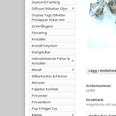
Diamond Painting
Diffuser Rökelser Oljor
Display Tags Etiketter
Prislappar Askar mm
Drömfångare
Förvaring
Kristaller
Kristall Smycken
Klangskålar
Halvädelstenar Pärlor &
Kristaller
Metall
Lägg i önskelist
Målarböcker & Pennor
Mönster
Artikelnummer:
Paljetter Konfetti
cz101
Presenter
Direktlänk:
Presentkort
Högerklicka och k
Pop It Fidget Toy
Pärlor
Andra har äve