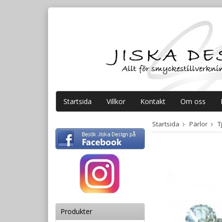
Startsida
Villkor
Kontakt
Om oss
Startsida
Pärlor
T
Produkter