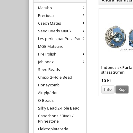
Matubo
Preciosa
Czech Mates
Seed Beads Miyuki
Les perles par Puca Paris
MGB Matsuno
Fire Polish
Jablonex
Indonesisk Pärl
Seed Beads
strass 20mm
Chexx 2-Hole Bead
15 kr
Honeycomb
Info
Köp
Akrylpärlor
O-Beads
Silky Bead 2-Hole Bead
Cabochons / Rivoli /
Rhinestone
Elektropläterade