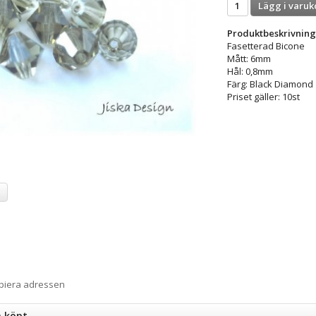
Lägg i varuk
Produktbeskrivning
Fasetterad Bicone
Mått: 6mm
Hål: 0,8mm
Färg: Black Diamond
Priset gäller: 10st
a
opiera adressen
n köpt