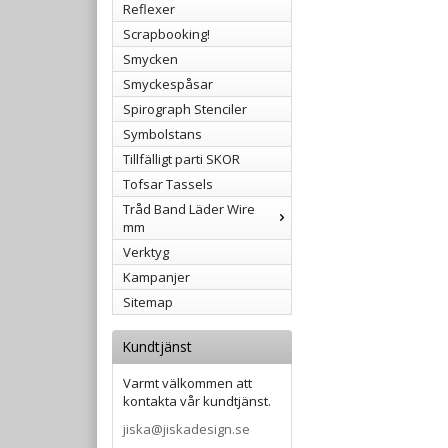
Reflexer
Scrapbooking!
Smycken
Smyckespåsar
Spirograph Stenciler
Symbolstans
Tillfälligt parti SKOR
Tofsar Tassels
Tråd Band Läder Wire
mm
Verktyg
Kampanjer
Sitemap
Kundtjänst
Varmt välkommen att
kontakta vår kundtjänst.
jiska@jiskadesign.se