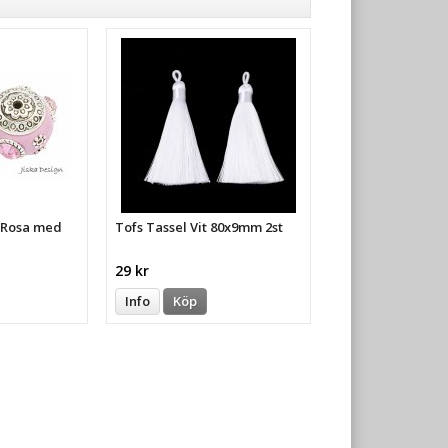
a Rosa med
Tofs Tassel Vit 80x9mm 2st
29 kr
Info
Köp