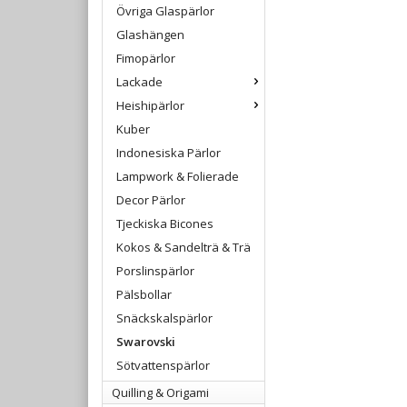
Övriga Glaspärlor
Glashängen
Fimopärlor
Lackade
Heishipärlor
Kuber
Indonesiska Pärlor
Lampwork & Folierade
Decor Pärlor
Tjeckiska Bicones
Kokos & Sandelträ & Trä
Porslinspärlor
Pälsbollar
Snäckskalspärlor
Swarovski
Sötvattenspärlor
Quilling & Origami