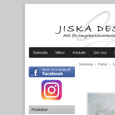
Startsida
Villkor
Kontakt
Om oss
Startsida
Pärlor
S
Produkter