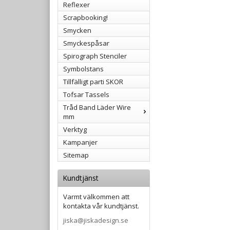
Reflexer
Scrapbooking!
Smycken
Smyckespåsar
Spirograph Stenciler
Symbolstans
Tillfälligt parti SKOR
Tofsar Tassels
Tråd Band Läder Wire
mm
Verktyg
Kampanjer
Sitemap
Kundtjänst
Varmt välkommen att
kontakta vår kundtjänst.
jiska@jiskadesign.se