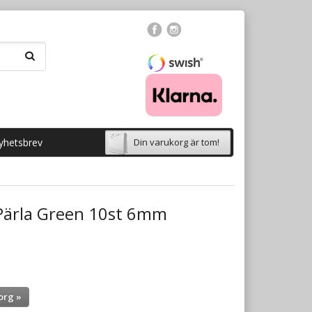
yhetsbrev
Din varukorg är tom!
Pärla Green 10st 6mm
org »