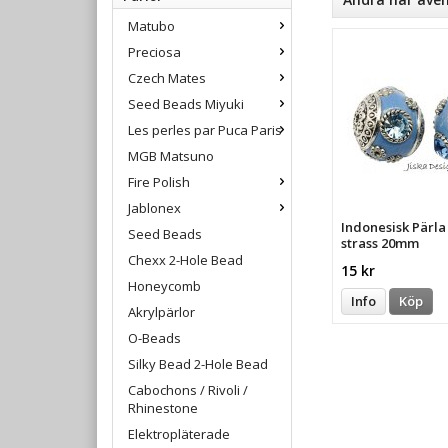
Matubo
Preciosa
Czech Mates
Seed Beads Miyuki
Les perles par Puca Paris
MGB Matsuno
Fire Polish
Jablonex
Indonesisk Pärl
Seed Beads
strass 20mm
Chexx 2-Hole Bead
15 kr
Honeycomb
Info
Köp
Akrylpärlor
O-Beads
Silky Bead 2-Hole Bead
Cabochons / Rivoli /
Rhinestone
Elektropläterade