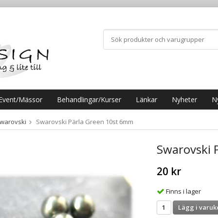
Event/Mässor
Behandlingar/Kurser
Länkar
Nyheter
N
warovski
Swarovski Pärla Green 10st 6mm
Swarovski 
20 kr
Finns i lager
Lägg i varuk