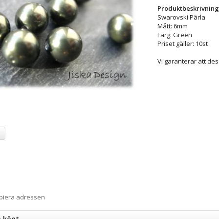
Produktbeskrivning
Swarovski Pärla
Mått: 6mm
Färg: Green
Priset gäller: 10st
Vi garanterar att de
a
opiera adressen
n köpt