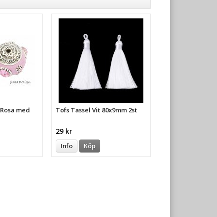
a Rosa med
Tofs Tassel Vit 80x9mm 2st
29 kr
Info
Köp