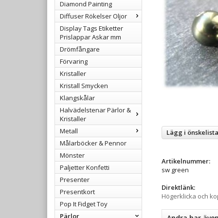
Diamond Painting
Diffuser Rökelser Oljor
Display Tags Etiketter
Prislappar Askar mm
Drömfångare
Förvaring
Kristaller
Kristall Smycken
Klangskålar
Halvädelstenar Pärlor &
Kristaller
Metall
Lägg i önskelist
Målarböcker & Pennor
Mönster
Artikelnummer:
Paljetter Konfetti
sw green
Presenter
Direktlänk:
Presentkort
Högerklicka och k
Pop It Fidget Toy
Pärlor
Andra har äve