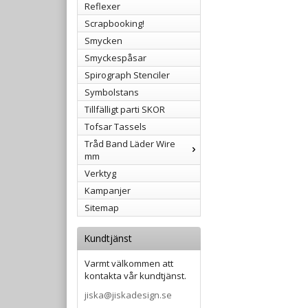
Reflexer
Scrapbooking!
Smycken
Smyckespåsar
Spirograph Stenciler
Symbolstans
Tillfälligt parti SKOR
Tofsar Tassels
Tråd Band Läder Wire
mm
Verktyg
Kampanjer
Sitemap
Kundtjänst
Varmt välkommen att
kontakta vår kundtjänst.
jiska@jiskadesign.se