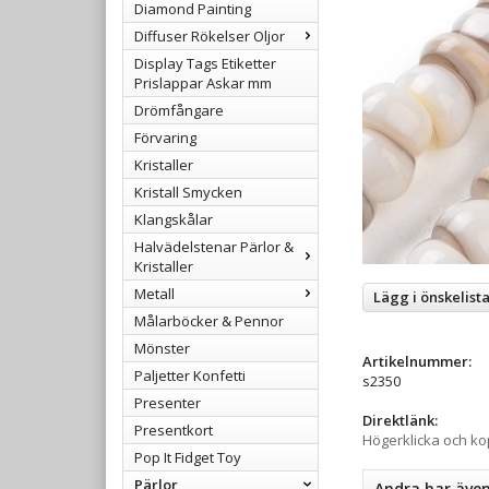
Diamond Painting
Diffuser Rökelser Oljor
Display Tags Etiketter
Prislappar Askar mm
Drömfångare
Förvaring
Kristaller
Kristall Smycken
Klangskålar
Halvädelstenar Pärlor &
Kristaller
Metall
Lägg i önskelist
Målarböcker & Pennor
Mönster
Artikelnummer:
Paljetter Konfetti
s2350
Presenter
Direktlänk:
Presentkort
Högerklicka och k
Pop It Fidget Toy
Pärlor
Andra har äve