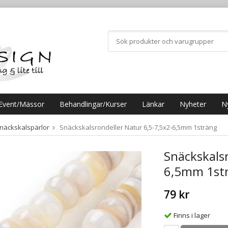
Event/Mässor
Behandlingar/Kurser
Länkar
Nyheter
N
näckskalspärlor
Snäckskalsrondeller Natur 6,5-7,5x2-6,5mm 1sträng
Snäckskalsr
6,5mm 1st
79 kr
Finns i lager