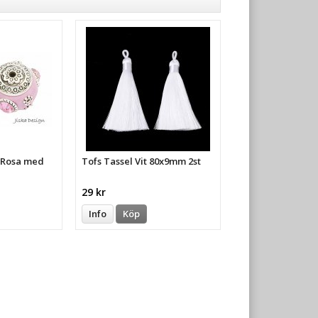
a Rosa med
Tofs Tassel Vit 80x9mm 2st
29 kr
Info
Köp