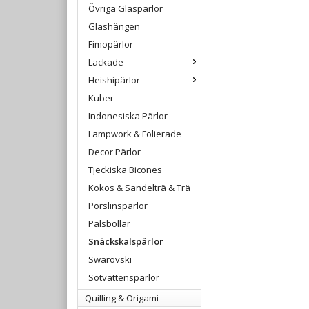
Övriga Glaspärlor
Glashängen
Fimopärlor
Lackade
Heishipärlor
Kuber
Indonesiska Pärlor
Lampwork & Folierade
Decor Pärlor
Tjeckiska Bicones
Kokos & Sandelträ & Trä
Porslinspärlor
Pälsbollar
Snäckskalspärlor
Swarovski
Sötvattenspärlor
Quilling & Origami