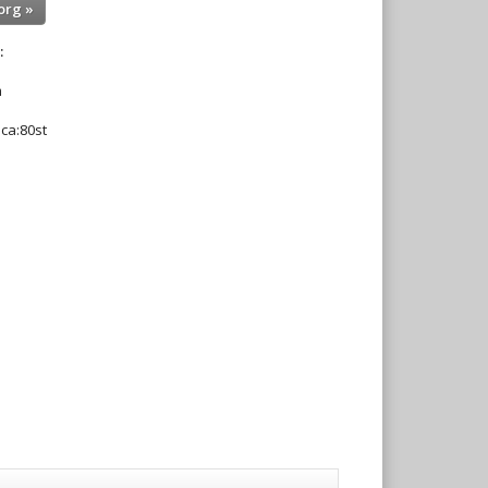
org »
:
m
 ca:80st