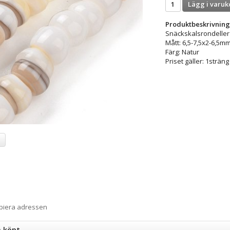
Lägg i varuk
Produktbeskrivning
Snäckskalsrondeller
Mått: 6,5-7,5x2-6,5m
Färg: Natur
Priset gäller: 1sträng
a
opiera adressen
n köpt