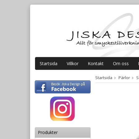
Startsida
Villkor
Kontakt
Om oss
Startsida
Pärlor
S
Produkter