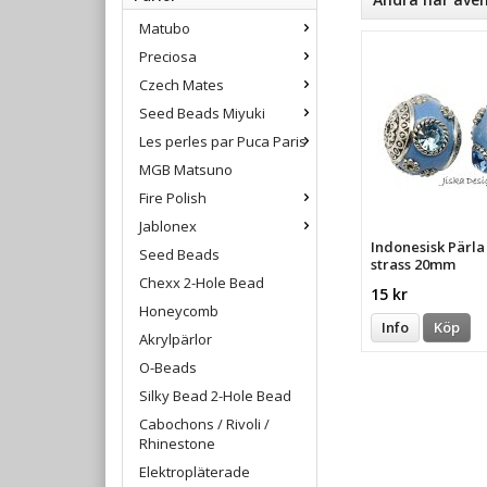
Matubo
Preciosa
Czech Mates
Seed Beads Miyuki
Les perles par Puca Paris
MGB Matsuno
Fire Polish
Jablonex
Indonesisk Pärl
Seed Beads
strass 20mm
Chexx 2-Hole Bead
15 kr
Honeycomb
Info
Köp
Akrylpärlor
O-Beads
Silky Bead 2-Hole Bead
Cabochons / Rivoli /
Rhinestone
Elektropläterade