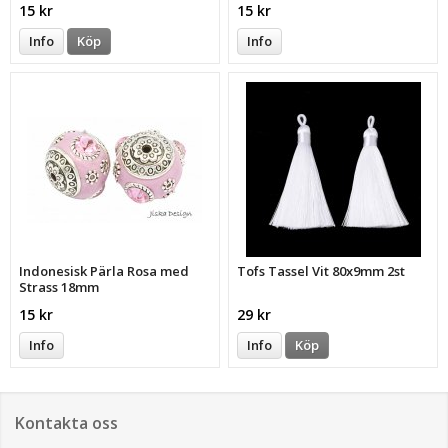
15 kr
15 kr
Info
Köp
Info
Indonesisk Pärla Rosa med
Tofs Tassel Vit 80x9mm 2st
Strass 18mm
15 kr
29 kr
Info
Info
Köp
Kontakta oss