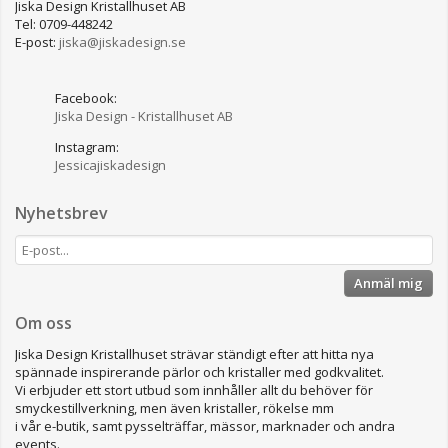
Jiska Design Kristallhuset AB
Tel: 0709-448242
E-post:
jiska@jiskadesign.se
Facebook:
Jiska Design - Kristallhuset AB
Instagram:
Jessicajiskadesign
Nyhetsbrev
Anmäl mig
Om oss
Jiska Design Kristallhuset strävar ständigt efter att hitta nya
spännade inspirerande pärlor och kristaller med godkvalitet.
Vi erbjuder ett stort utbud som innhåller allt du behöver för
smyckestillverkning, men även kristaller, rökelse mm
i vår e-butik, samt pysselträffar, mässor, marknader och andra
events.