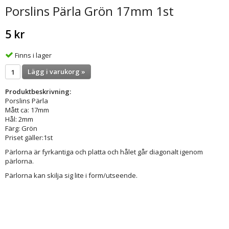
Porslins Pärla Grön 17mm 1st
5 kr
Finns i lager
Lägg i varukorg »
Produktbeskrivning:
Porslins Pärla
Mått ca: 17mm
Hål: 2mm
Färg: Grön
Priset gäller:1st
Pärlorna är fyrkantiga och platta och hålet går diagonalt igenom
pärlorna.
Pärlorna kan skilja sig lite i form/utseende.