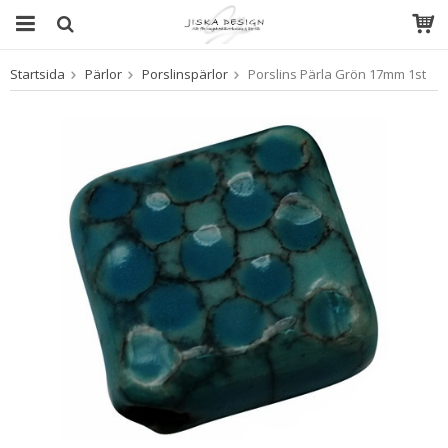
Startsida
Pärlor
Porslinspärlor
Porslins Pärla Grön 17mm 1st
Produkten har blivit tillagd i varukorgen