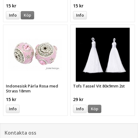
15 kr
15 kr
Info
Köp
Info
Indonesisk Pärla Rosa med
Tofs Tassel Vit 80x9mm 2st
Strass 18mm
15 kr
29 kr
Info
Info
Köp
Kontakta oss