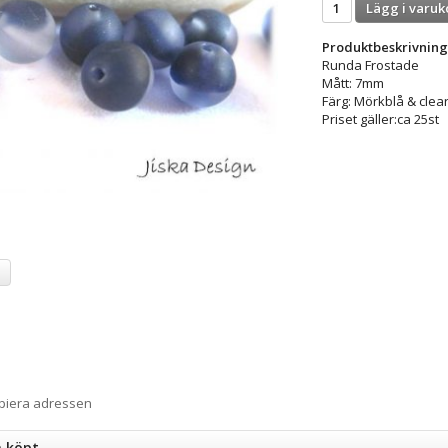
Lägg i varuk
Produktbeskrivning
Runda Frostade
Mått: 7mm
Färg: Mörkblå & clea
Priset gäller:ca 25st
a
opiera adressen
n köpt