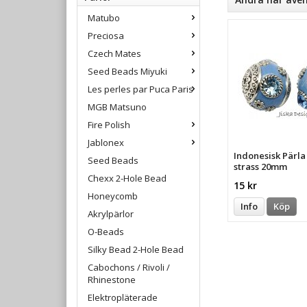
Matubo
Preciosa
Czech Mates
Seed Beads Miyuki
Les perles par Puca Paris
MGB Matsuno
Fire Polish
Jablonex
Indonesisk Pärl
Seed Beads
strass 20mm
Chexx 2-Hole Bead
15 kr
Honeycomb
Info
Köp
Akrylpärlor
O-Beads
Silky Bead 2-Hole Bead
Cabochons / Rivoli /
Rhinestone
Elektropläterade