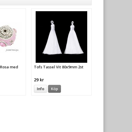
a Rosa med
Tofs Tassel Vit 80x9mm 2st
29 kr
Info
Köp