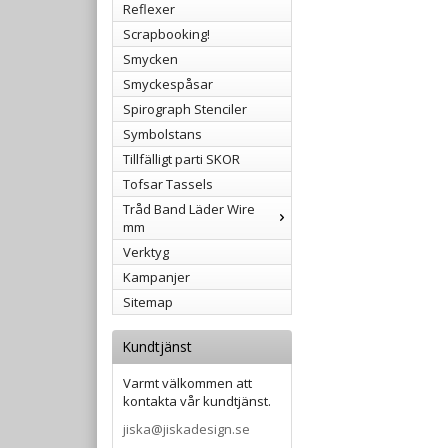
Reflexer
Scrapbooking!
Smycken
Smyckespåsar
Spirograph Stenciler
Symbolstans
Tillfälligt parti SKOR
Tofsar Tassels
Tråd Band Läder Wire
mm
Verktyg
Kampanjer
Sitemap
Kundtjänst
Varmt välkommen att
kontakta vår kundtjänst.
jiska@jiskadesign.se