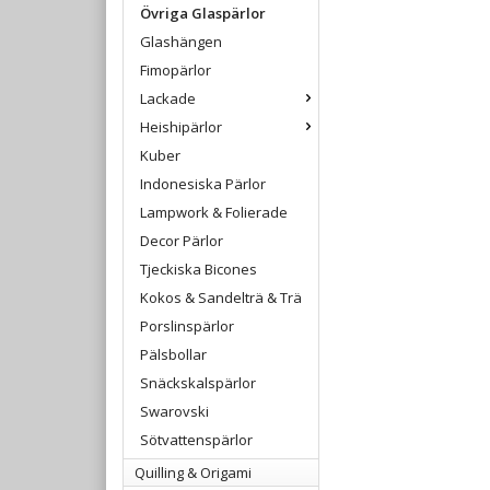
Övriga Glaspärlor
Glashängen
Fimopärlor
Lackade
Heishipärlor
Kuber
Indonesiska Pärlor
Lampwork & Folierade
Decor Pärlor
Tjeckiska Bicones
Kokos & Sandelträ & Trä
Porslinspärlor
Pälsbollar
Snäckskalspärlor
Swarovski
Sötvattenspärlor
Quilling & Origami