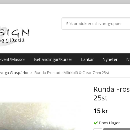
Event/Mässor
Behandlingar/Kurser
Länkar
Nyheter
N
vriga Glaspärlor
Runda Frostade Mörkblå & Clear 7mm 25st
Runda Fros
25st
15 kr
Finns i lager