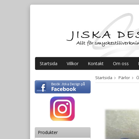
Startsida
Villkor
Kontakt
Om oss
Startsida
Pärlor
Ö
Produkter