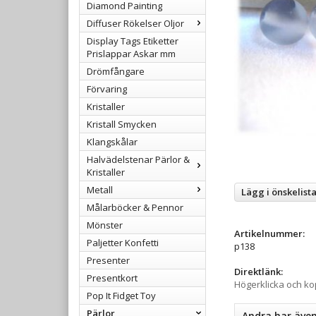
Diamond Painting
Diffuser Rökelser Oljor
Display Tags Etiketter
Prislappar Askar mm
Drömfångare
Förvaring
Kristaller
Kristall Smycken
Klangskålar
Halvädelstenar Pärlor &
Kristaller
Metall
Lägg i önskelist
Målarböcker & Pennor
Mönster
Artikelnummer:
Paljetter Konfetti
p138
Presenter
Direktlänk:
Presentkort
Högerklicka och k
Pop It Fidget Toy
Pärlor
Andra har äve