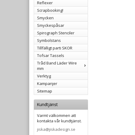
Reflexer
Scrapbooking!
Smycken
Smyckespåsar
Spirograph Stenciler
Symbolstans
Tillfälligt parti SKOR
Tofsar Tassels
Tråd Band Läder Wire
mm
Verktyg
Kampanjer
Sitemap
Kundtjänst
Varmt välkommen att
kontakta vår kundtjänst.
jiska@jiskadesign.se