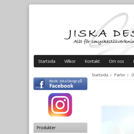
Startsida
Villkor
Kontakt
Om oss
Startsida
Pärlor
Ö
Produkter