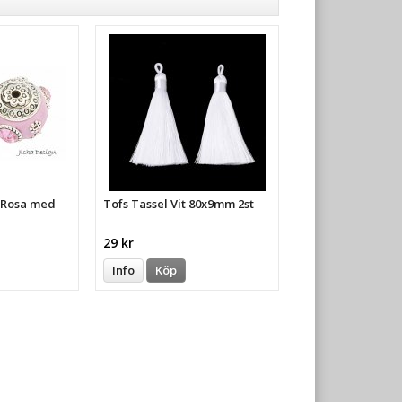
a Rosa med
Tofs Tassel Vit 80x9mm 2st
29 kr
Info
Köp