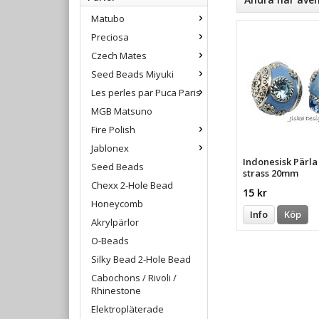
Matubo
Preciosa
Czech Mates
Seed Beads Miyuki
Les perles par Puca Paris
MGB Matsuno
Fire Polish
Jablonex
Indonesisk Pärl
Seed Beads
strass 20mm
Chexx 2-Hole Bead
15 kr
Honeycomb
Info
Köp
Akrylpärlor
O-Beads
Silky Bead 2-Hole Bead
Cabochons / Rivoli /
Rhinestone
Elektropläterade