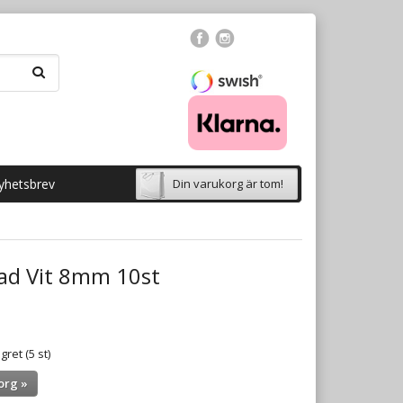
yhetsbrev
Din varukorg är tom!
ad Vit 8mm 10st
gret (5 st)
org »