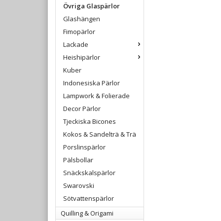
Övriga Glaspärlor
Glashängen
Fimopärlor
Lackade
Heishipärlor
Kuber
Indonesiska Pärlor
Lampwork & Folierade
Decor Pärlor
Tjeckiska Bicones
Kokos & Sandelträ & Trä
Porslinspärlor
Pälsbollar
Snäckskalspärlor
Swarovski
Sötvattenspärlor
Quilling & Origami