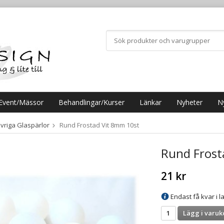
Event/Mässor
Behandlingar/Kurser
Länkar
Nyheter
N
vriga Glaspärlor
Rund Frostad Vit 8mm 10st
Rund Frost
21 kr
Endast få kvar i la
Lägg i varuk