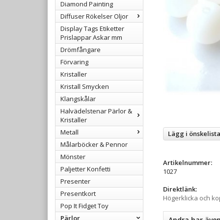
Diamond Painting
Diffuser Rökelser Oljor
Display Tags Etiketter
Prislappar Askar mm
Drömfångare
Förvaring
Kristaller
Kristall Smycken
Klangskålar
Halvädelstenar Pärlor &
Kristaller
Metall
Lägg i önskelist
Målarböcker & Pennor
Mönster
Artikelnummer:
Paljetter Konfetti
1027
Presenter
Direktlänk:
Presentkort
Högerklicka och k
Pop It Fidget Toy
Pärlor
Andra har äve