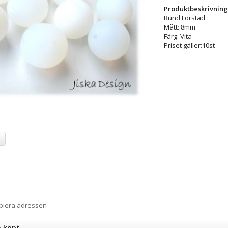
Produktbeskrivning
Rund Forstad
Mått: 8mm
Färg: Vita
Priset gäller:10st
a
opiera adressen
n köpt