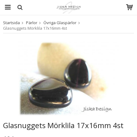
Startsida
Pärlor
Övriga Glaspärlor
Produkten har blivit tillagd i varukorgen
Glasnuggets Mörklila 17x16mm 4st
Glasnuggets Mörklila 17x16mm 4st