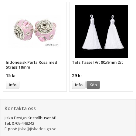
Indonesisk Pärla Rosa med
Tofs Tassel Vit 80x9mm 2st
Strass 18mm
15 kr
29 kr
Info
Info
Köp
Kontakta oss
Jiska Design Kristallhuset AB
Tel: 0709-448242
E-post:
jiska@jiskadesign.se