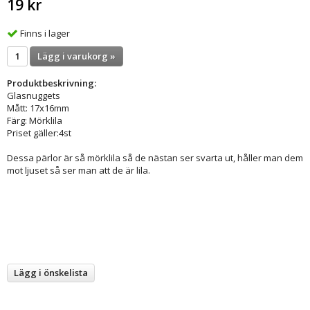
19 kr
Finns i lager
Lägg i varukorg »
Produktbeskrivning:
Glasnuggets
Mått: 17x16mm
Färg: Mörklila
Priset gäller:4st
Dessa pärlor är så mörklila så de nästan ser svarta ut, håller man dem
mot ljuset så ser man att de är lila.
Lägg i önskelista