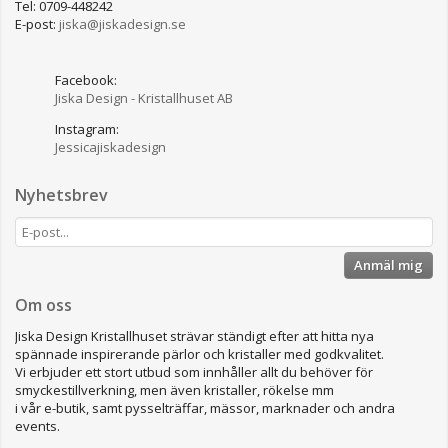
Tel: 0709-448242
E-post:
jiska@jiskadesign.se
Facebook:
Jiska Design - Kristallhuset AB
Instagram:
Jessicajiskadesign
Nyhetsbrev
Anmäl mig
Om oss
Jiska Design Kristallhuset strävar ständigt efter att hitta nya
spännade inspirerande pärlor och kristaller med godkvalitet.
Vi erbjuder ett stort utbud som innhåller allt du behöver för
smyckestillverkning, men även kristaller, rökelse mm
i vår e-butik, samt pysselträffar, mässor, marknader och andra
events.