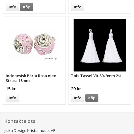
Info
Köp
Info
Indonesisk Pärla Rosa med
Tofs Tassel Vit 80x9mm 2st
Strass 18mm
15 kr
29 kr
Info
Info
Köp
Kontakta oss
Jiska Design Kristallhuset AB