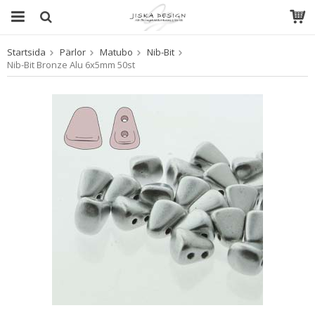
Startsida
Pärlor
Matubo
Nib-Bit
Produkten har blivit tillagd i varukorgen
Nib-Bit Bronze Alu 6x5mm 50st