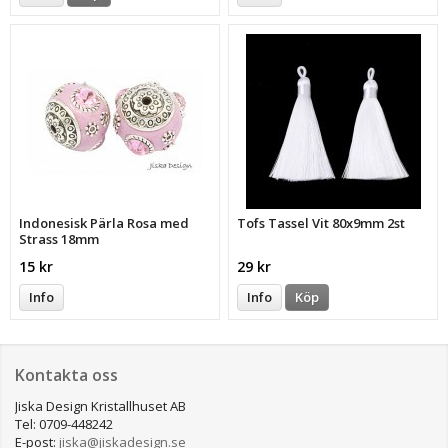
Indonesisk Pärla Rosa med
Tofs Tassel Vit 80x9mm 2st
Strass 18mm
15 kr
29 kr
Info
Info
Köp
Kontakta oss
Jiska Design Kristallhuset AB
Tel: 0709-448242
E-post:
jiska@jiskadesign.se