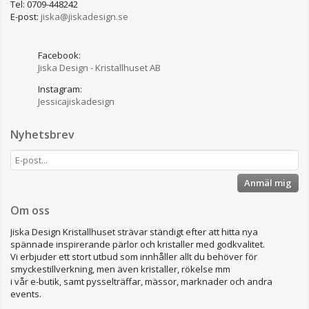
Tel: 0709-448242
E-post:
jiska@jiskadesign.se
Facebook:
Jiska Design - Kristallhuset AB
Instagram:
Jessicajiskadesign
Nyhetsbrev
Anmäl mig
Om oss
Jiska Design Kristallhuset strävar ständigt efter att hitta nya
spännade inspirerande pärlor och kristaller med godkvalitet.
Vi erbjuder ett stort utbud som innhåller allt du behöver för
smyckestillverkning, men även kristaller, rökelse mm
i vår e-butik, samt pysselträffar, mässor, marknader och andra
events.