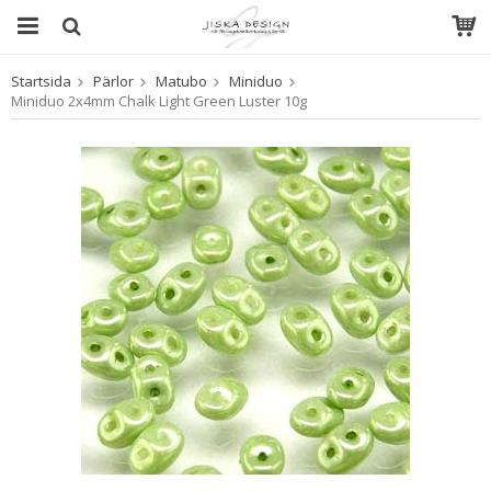
Startsida
Pärlor
Matubo
Miniduo
Produkten har blivit tillagd i varukorgen
Miniduo 2x4mm Chalk Light Green Luster 10g