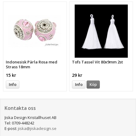
Indonesisk Pärla Rosa med
Tofs Tassel Vit 80x9mm 2st
Strass 18mm
15 kr
29 kr
Info
Info
Köp
Kontakta oss
Jiska Design Kristallhuset AB
Tel: 0709-448242
E-post:
jiska@jiskadesign.se