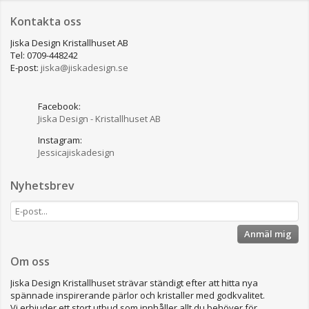
Kontakta oss
Jiska Design Kristallhuset AB
Tel: 0709-448242
E-post:
jiska@jiskadesign.se
Facebook:
Jiska Design - Kristallhuset AB
Instagram:
Jessicajiskadesign
Nyhetsbrev
Anmäl mig
Om oss
Jiska Design Kristallhuset strävar ständigt efter att hitta nya
spännade inspirerande pärlor och kristaller med godkvalitet.
Vi erbjuder ett stort utbud som innhåller allt du behöver för