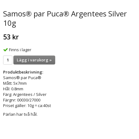
Samos® par Puca® Argentees Silver
10g
53 kr
Finns i lager
Lägg i varukorg »
Produktbeskrivning:
Samos® par Puca®
Mått: 5x7mm
Hål: 0.8mm
Färg: Argentees / Silver
Färgnr: 00030/27000
Priset gäller: 10g = ca:40st
Pärlan har två hål.