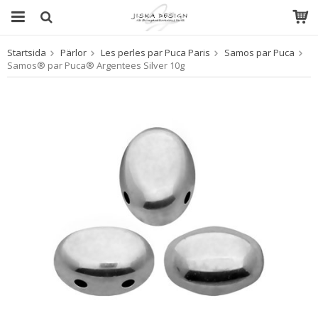
Startsida
Pärlor
Les perles par Puca Paris
Samos par Puca
Produkten har blivit tillagd i varukorgen
Samos® par Puca® Argentees Silver 10g