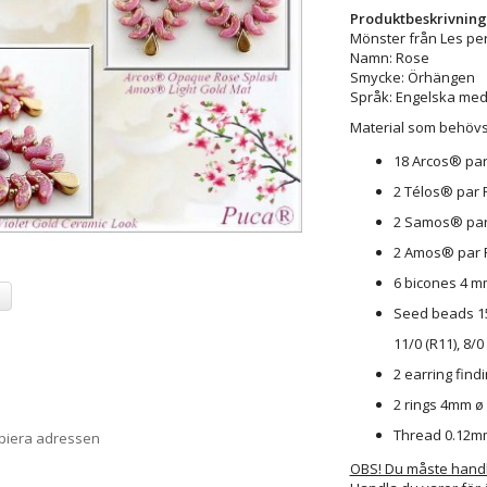
Produktbeskrivning
Mönster från Les pe
Namn: Rose
Smycke: Örhängen
Språk: Engelska med
Material som behövs
18 Arcos® pa
2 Télos® par
2 Samos® pa
2 Amos® par
6 bicones 4 m
a
Seed beads 15/
11/0 (R11), 8/0 
2 earring find
2 rings 4mm ø
Thread 0.12m
opiera adressen
OBS! Du måste handla