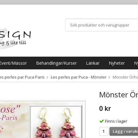
Event/Mässor
Behandlingar/Kurser
Länkar
Nyheter
N
es perles par Puca Paris
Les perles par Puca - Mönster
Mönster Örhä
Mönster Ör
0 kr
Finns i lager
Lägg i varuk