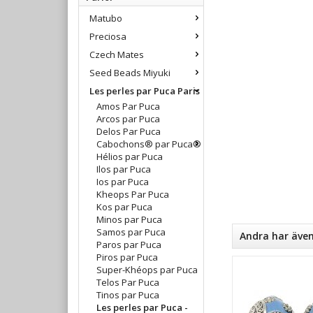
Matubo
Preciosa
Czech Mates
Seed Beads Miyuki
Les perles par Puca Paris
Amos Par Puca
Arcos par Puca
Delos Par Puca
Cabochons® par Puca®
Hélios par Puca
Ilos par Puca
Ios par Puca
Kheops Par Puca
Kos par Puca
Minos par Puca
Samos par Puca
Andra har äve
Paros par Puca
Piros par Puca
Super-Khéops par Puca
Telos Par Puca
Tinos par Puca
Les perles par Puca -