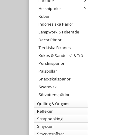
Lackade
Heishipärlor
Kuber
Indonesiska Pärlor
Lampwork & Folierade
Decor Pärlor
Tjeckiska Bicones
Kokos & Sandelträ & Trä
Porslinspärlor
Pälsbollar
Snäckskalspärlor
Swarovski
Sötvattenspärlor
Quilling & Origami
Reflexer
Scrapbooking!
Smycken
Smyckespåsar