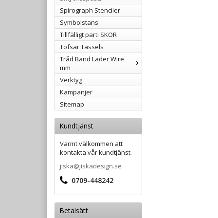
Spirograph Stenciler
Symbolstans
Tillfälligt parti SKOR
Tofsar Tassels
Tråd Band Läder Wire
mm
Verktyg
Kampanjer
Sitemap
Kundtjänst
Varmt välkommen att
kontakta vår kundtjänst.
jiska@jiskadesign.se
0709-448242
Betalsätt