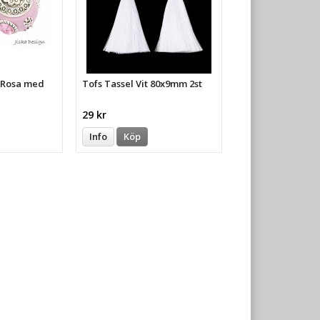
a Rosa med
Tofs Tassel Vit 80x9mm 2st
29 kr
Info
Köp