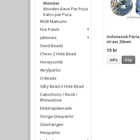
Mönster
Wooden Base Par Puca
Kalos par Puca
MGB Matsuno
Fire Polish
Indonesisk Pärl
Jablonex
strass 20mm
Seed Beads
15 kr
Chexx 2-Hole Bead
Info
Köp
Honeycomb
Akrylpärlor
O-Beads
Silky Bead 2-Hole Bead
Cabochons / Rivoli /
Rhinestone
Elektropläterade
Övriga Glaspärlor
Glashängen
Fimopärlor