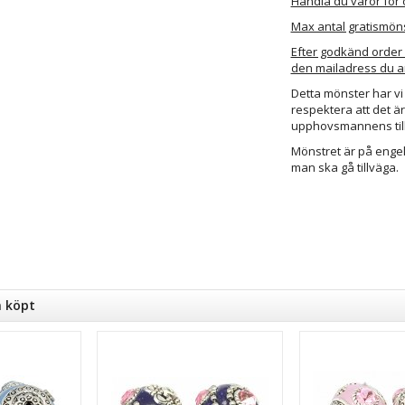
Handla du varor för ö
Max antal gratismöns
Efter godkänd order k
den mailadress du an
Detta mönster har vi f
respektera att det är 
upphovsmannens til
Mönstret är på engel
man ska gå tillväga.
n köpt