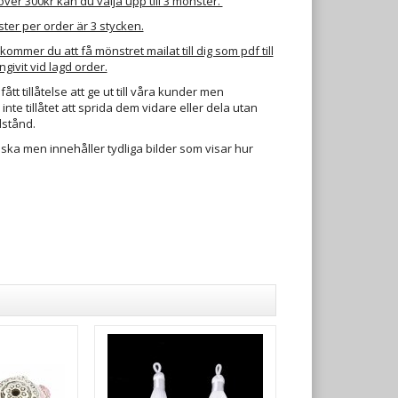
ver 300kr kan du välja upp till 3 mönster.
ter per order är 3 stycken.
ommer du att få mönstret mailat till dig som pdf till
givit vid lagd order.
ått tillåtelse att ge ut till våra kunder men
inte tillåtet att sprida dem vidare eller dela utan
lstånd.
ska men innehåller tydliga bilder som visar hur