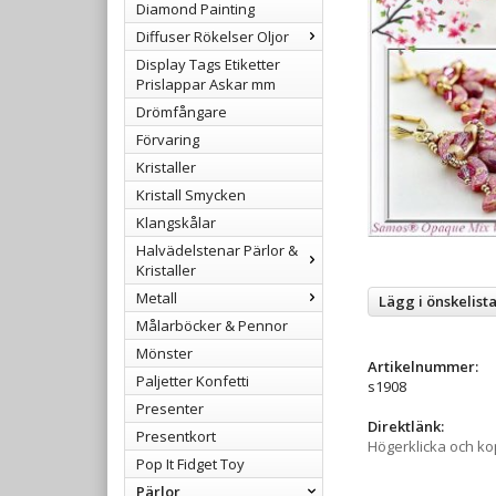
Diamond Painting
Diffuser Rökelser Oljor
Display Tags Etiketter
Prislappar Askar mm
Drömfångare
Förvaring
Kristaller
Kristall Smycken
Klangskålar
Halvädelstenar Pärlor &
Kristaller
Metall
Lägg i önskelist
Målarböcker & Pennor
Mönster
Artikelnummer:
Paljetter Konfetti
s1908
Presenter
Direktlänk:
Presentkort
Högerklicka och k
Pop It Fidget Toy
Pärlor