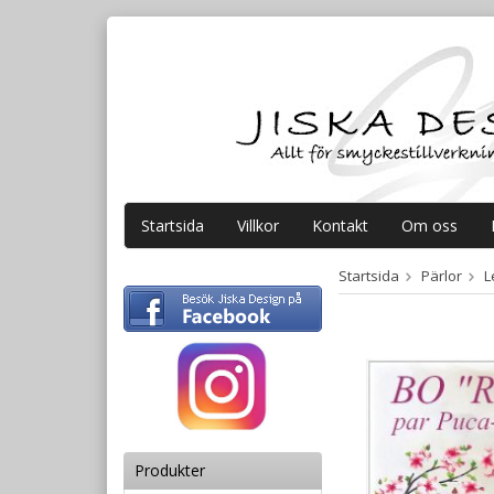
Startsida
Villkor
Kontakt
Om oss
Startsida
Pärlor
L
Produkter