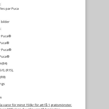
:
rles par Puca
 bilder
:
r Puca®
 Puca®
r Puca®
 Puca®
m(B4)
0, (R15),
(R8)
ings
m
 varor för minst 150kr för att få 1 gratismönster.