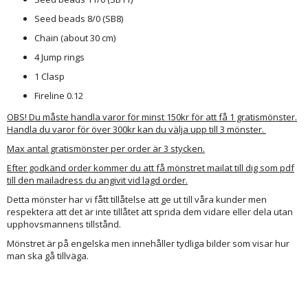
Seed beads 8/0 (SB8)
Chain (about 30 cm)
4 Jump rings
1 Clasp
Fireline 0.12
OBS! Du måste handla varor för minst 150kr för att få 1 gratismönster.
Handla du varor för över 300kr kan du välja upp till 3 mönster.
Max antal gratismönster per order är 3 stycken.
Efter godkänd order kommer du att få mönstret mailat till dig som pdf
till den mailadress du angivit vid lagd order.
Detta mönster har vi fått tillåtelse att ge ut till våra kunder men
respektera att det är inte tillåtet att sprida dem vidare eller dela utan
upphovsmannens tillstånd.
Mönstret är på engelska men innehåller tydliga bilder som visar hur
man ska gå tillväga.