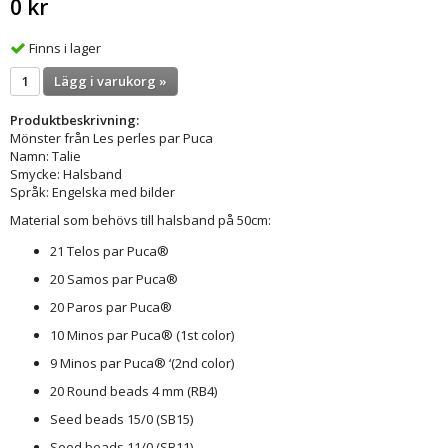
0 kr
Finns i lager
Lägg i varukorg »
Produktbeskrivning:
Mönster från Les perles par Puca
Namn: Talie
Smycke: Halsband
Språk: Engelska med bilder
Material som behövs till halsband på 50cm:
21 Telos par Puca®
20 Samos par Puca®
20 Paros par Puca®
10 Minos par Puca® (1st color)
9 Minos par Puca® ‘(2nd color)
20 Round beads 4 mm (RB4)
Seed beads 15/0 (SB15)
Seed beads 11/0 (SB11)