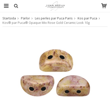
Startsida
Pärlor
Les perles par Puca Paris
Kos par Puca
Produkten har blivit tillagd i varukorgen
Kos® par Puca® Opaque Mix Rose Gold Ceramic Look 10g