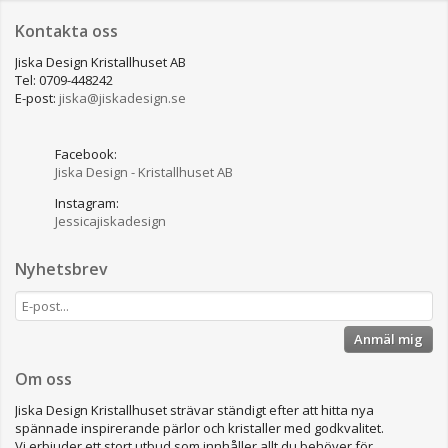
Kontakta oss
Jiska Design Kristallhuset AB
Tel: 0709-448242
E-post:
jiska@jiskadesign.se
Facebook:
Jiska Design - Kristallhuset AB
Instagram:
Jessicajiskadesign
Nyhetsbrev
Anmäl mig
Om oss
Jiska Design Kristallhuset strävar ständigt efter att hitta nya
spännade inspirerande pärlor och kristaller med godkvalitet.
Vi erbjuder ett stort utbud som innhåller allt du behöver för