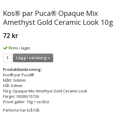
Kos® par Puca® Opaque Mix
Amethyst Gold Ceramic Look 10g
72 kr
Finns i lager
Lägg i varukorg »
Produktbeskrivning:
Kos® par Puca®
Mått: 3x6mm
Hål: 0.6mm
Färg: Opaque Mix Amethyst Gold Ceramic Look
Färgnr: 03000/15726
Priset gäller: 10g = ca:92st
Pärlorna har två hål.