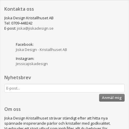
Kontakta oss
Jiska Design Kristallhuset AB
Tel: 0709-448242
E-post:
jiska@jiskadesign.se
Facebook:
Jiska Design - Kristallhuset AB
Instagram:
Jessicajiskadesign
Nyhetsbrev
Anmäl mig
Om oss
Jiska Design Kristallhuset strävar ständigt efter att hitta nya
spännade inspirerande pärlor och kristaller med godkvalitet.
Vi erbjuder ett stort utbud som innhåller allt du behöver för