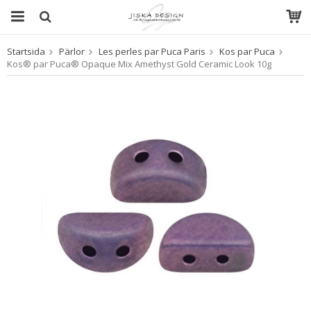
Startsida
Pärlor
Les perles par Puca Paris
Kos par Puca
Produkten har blivit tillagd i varukorgen
Kos® par Puca® Opaque Mix Amethyst Gold Ceramic Look 10g