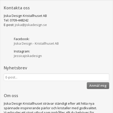
Kontakta oss
Jiska Design Kristallhuset AB
Tel: 0709-448242
E-post:
jiska@jiskadesign.se
Facebook:
Jiska Design - Kristallhuset AB
Instagram:
Jessicajiskadesign
Nyhetsbrev
Anmäl mig
Om oss
Jiska Design Kristallhuset strävar ständigt efter att hitta nya
spännade inspirerande pärlor och kristaller med godkvalitet.
Vi erbjuder ett stort utbud som innhåller allt du behöver för