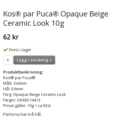
Kos® par Puca® Opaque Beige
Ceramic Look 10g
62 kr
Finns i lager
Lägg i varukorg »
Produktbeskrivning:
Kos® par Puca®
Mått: 3x6mm
Hål: 0.6mm
Färg: Opaque Beige Ceramic Look
Färgnr: 03000/14413
Priset gäller: 10g = ca:92st
Pärlorna har två hål.