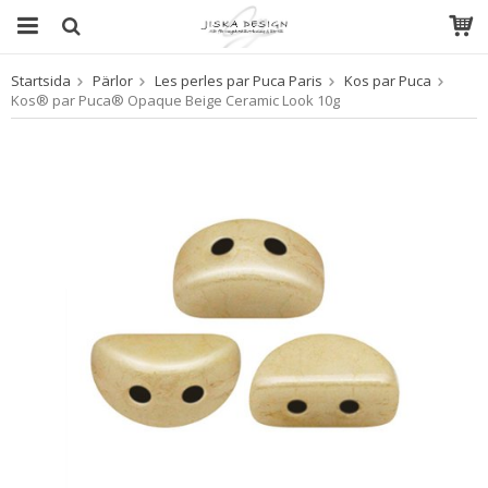
Startsida
Pärlor
Les perles par Puca Paris
Kos par Puca
Produkten har blivit tillagd i varukorgen
Kos® par Puca® Opaque Beige Ceramic Look 10g