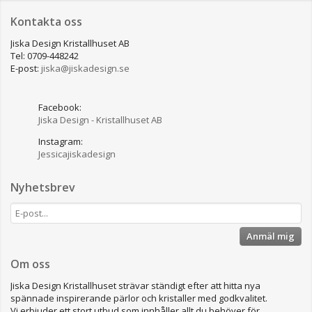
Kontakta oss
Jiska Design Kristallhuset AB
Tel: 0709-448242
E-post:
jiska@jiskadesign.se
Facebook:
Jiska Design - Kristallhuset AB
Instagram:
Jessicajiskadesign
Nyhetsbrev
Anmäl mig
Om oss
Jiska Design Kristallhuset strävar ständigt efter att hitta nya
spännade inspirerande pärlor och kristaller med godkvalitet.
Vi erbjuder ett stort utbud som innhåller allt du behöver för