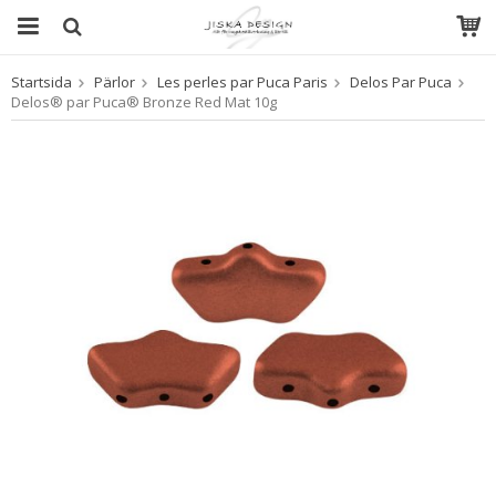
Startsida
Pärlor
Les perles par Puca Paris
Delos Par Puca
Produkten har blivit tillagd i varukorgen
Delos® par Puca® Bronze Red Mat 10g