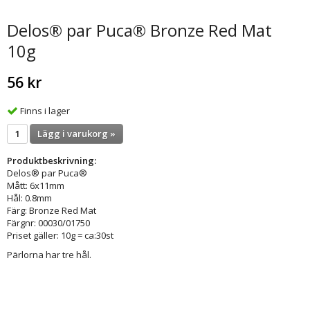
Delos® par Puca® Bronze Red Mat
10g
56 kr
Finns i lager
Lägg i varukorg »
Produktbeskrivning:
Delos® par Puca®
Mått: 6x11mm
Hål: 0.8mm
Färg: Bronze Red Mat
Färgnr: 00030/01750
Priset gäller: 10g = ca:30st
Pärlorna har tre hål.