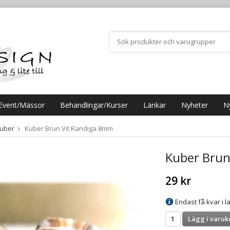
Event/Mässor
Behandlingar/Kurser
Länkar
Nyheter
N
uber
Kuber Brun Vit Randiga 8mm
Kuber Brun
29 kr
Endast få kvar i la
Lägg i varuk