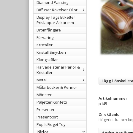
Diamond Painting
Diffuser Rökelser Oljor
Display Tags Etiketter
Prislappar Askar mm
Drömfångare
Förvaring
Kristaller
Kristall Smycken
Klangskålar
Halvädelstenar Pärlor &
Kristaller
Metall
Lägg i önskelist
Målarböcker & Pennor
Mönster
Artikelnummer:
Paljetter Konfetti
p145
Presenter
Direktlänk:
Presentkort
Högerklicka och k
Pop It Fidget Toy
Pärlor
Andra har äve