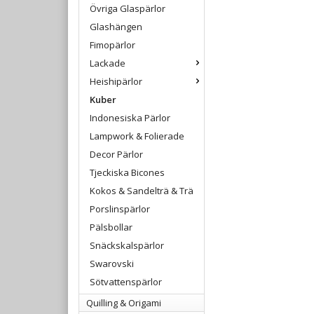
Övriga Glaspärlor
Glashängen
Fimopärlor
Lackade
Heishipärlor
Kuber
Indonesiska Pärlor
Lampwork & Folierade
Decor Pärlor
Tjeckiska Bicones
Kokos & Sandelträ & Trä
Porslinspärlor
Pälsbollar
Snäckskalspärlor
Swarovski
Sötvattenspärlor
Quilling & Origami