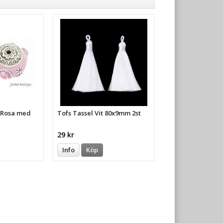
a Rosa med
Tofs Tassel Vit 80x9mm 2st
29 kr
Info
Köp