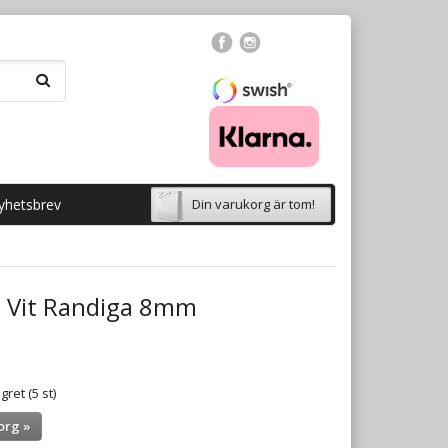
yhetsbrev
Din varukorg är tom!
 Vit Randiga 8mm
gret (5 st)
org »