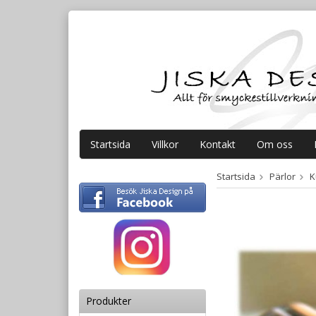
Startsida
Villkor
Kontakt
Om oss
Startsida
Pärlor
K
Produkter