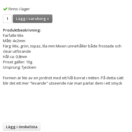
Finns i lager
Lägg i varukorg »
Produktbeskrivning:
Farfalle Mix
Mått: 4x2mm
Färg: Mix, grön, topaz, lila mm Mixen unnehåller både frostade och
clear utförande
Hål ca: 0,8mm
Priset gäller: 10g
Ursprung: Tjeckien
Formen är lite av en jordnöt med ett hål borrat i mitten. På detta sätt
blir det ett mer "levande" utseende när man pärlar dem i ett smyck
Lägg i önskelista