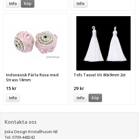
Info
Köp
Info
Indonesisk Pärla Rosa med
Tofs Tassel Vit 80x9mm 2st
Strass 18mm
15 kr
29 kr
Info
Info
Köp
Kontakta oss
Jiska Design Kristallhuset AB
Tel: 0709-448242