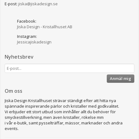
E-post:
jiska@jiskadesign.se
Facebook:
Jiska Design - Kristallhuset AB
Instagram:
Jessicajiskadesign
Nyhetsbrev
Anmäl mig
Om oss
Jiska Design Kristallhuset strävar ständigt efter att hitta nya
spännade inspirerande pärlor och kristaller med godkvalitet.
Vi erbjuder ett stort utbud som innhåller allt du behöver för
smyckestillverkning, men även kristaller, rökelse mm
i vår e-butik, samt pysselträffar, mässor, marknader och andra
events.