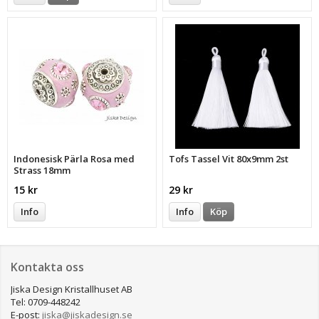
Indonesisk Pärla Rosa med
Tofs Tassel Vit 80x9mm 2st
Strass 18mm
15 kr
29 kr
Info
Info
Köp
Kontakta oss
Jiska Design Kristallhuset AB
Tel: 0709-448242
E-post:
jiska@jiskadesign.se