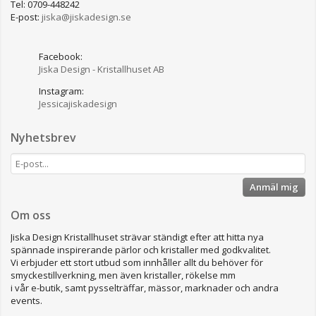
Tel: 0709-448242
E-post:
jiska@jiskadesign.se
Facebook:
Jiska Design - Kristallhuset AB
Instagram:
Jessicajiskadesign
Nyhetsbrev
Anmäl mig
Om oss
Jiska Design Kristallhuset strävar ständigt efter att hitta nya
spännade inspirerande pärlor och kristaller med godkvalitet.
Vi erbjuder ett stort utbud som innhåller allt du behöver för
smyckestillverkning, men även kristaller, rökelse mm
i vår e-butik, samt pysselträffar, mässor, marknader och andra
events.