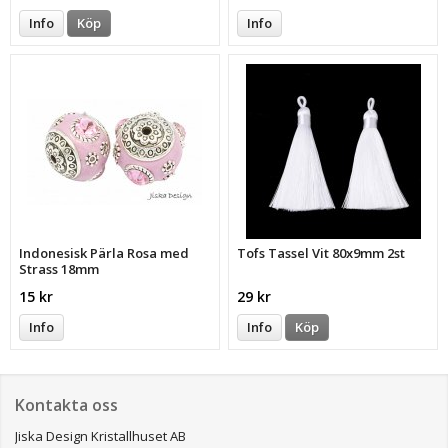
Info
Köp
Info
Indonesisk Pärla Rosa med
Tofs Tassel Vit 80x9mm 2st
Strass 18mm
15 kr
29 kr
Info
Info
Köp
Kontakta oss
Jiska Design Kristallhuset AB