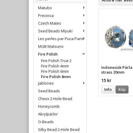
Matubo
Preciosa
Czech Mates
Seed Beads Miyuki
Les perles par Puca Paris
MGB Matsuno
Fire Polish
Fire Polish True 2
Fire Polish 4mm
Indonesisk Pärl
Fire Polish 6mm
strass 20mm
Fire Polish 8mm
15 kr
Jablonex
Info
Köp
Seed Beads
Chexx 2-Hole Bead
Honeycomb
Akrylpärlor
O-Beads
Silky Bead 2-Hole Bead