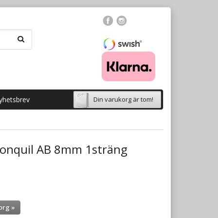
yhetsbrev
Din varukorg är tom!
 Jonquil AB 8mm 1sträng
org »