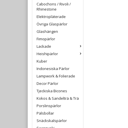
Cabochons / Rivoli /
Rhinestone
Elektropläterade
Övriga Glaspärlor
Glashängen
Fimopärlor
Lackade
Heishipärlor
Kuber
Indonesiska Pärlor
Lampwork & Folierade
Decor Pärlor
Tjeckiska Bicones
Kokos & Sandelträ & Trä
Porslinspärlor
Pälsbollar
Snäckskalspärlor
Swarovski