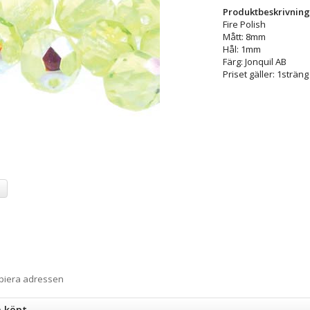
Produktbeskrivning
Fire Polish
Mått: 8mm
Hål: 1mm
Färg: Jonquil AB
Priset gäller: 1sträng
a
opiera adressen
n köpt