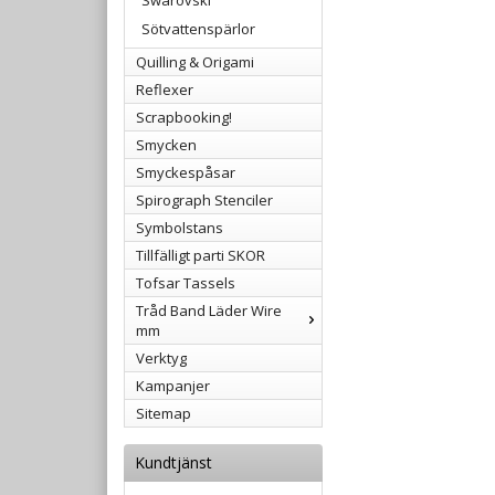
Sötvattenspärlor
Quilling & Origami
Reflexer
Scrapbooking!
Smycken
Smyckespåsar
Spirograph Stenciler
Symbolstans
Tillfälligt parti SKOR
Tofsar Tassels
Tråd Band Läder Wire
mm
Verktyg
Kampanjer
Sitemap
Kundtjänst