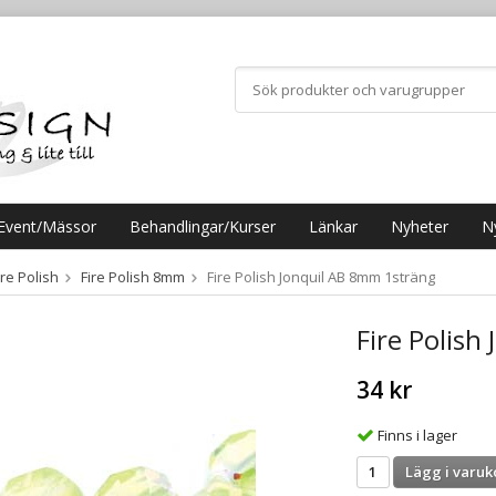
Event/Mässor
Behandlingar/Kurser
Länkar
Nyheter
N
ire Polish
Fire Polish 8mm
Fire Polish Jonquil AB 8mm 1sträng
Fire Polish
34 kr
Finns i lager
Lägg i varuk