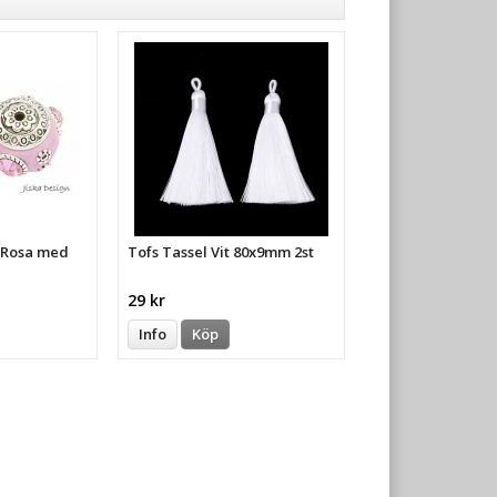
a Rosa med
Tofs Tassel Vit 80x9mm 2st
29 kr
Info
Köp