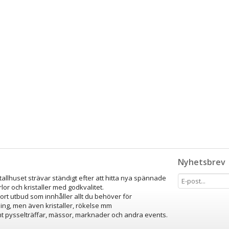
Nyhetsbrev
stallhuset strävar ständigt efter att hitta nya spännade
lor och kristaller med godkvalitet.
tort utbud som innhåller allt du behöver för
ing, men även kristaller, rökelse mm
amt pysselträffar, mässor, marknader och andra events.