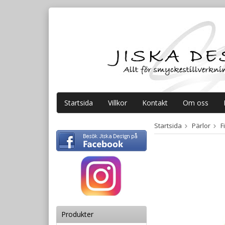
Startsida
Villkor
Kontakt
Om oss
Startsida
Pärlor
F
Produkter