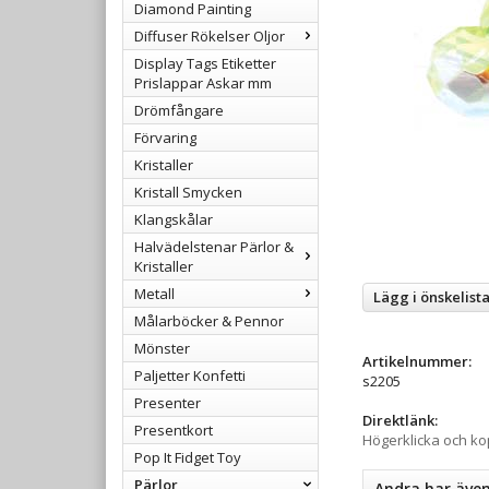
Diamond Painting
Diffuser Rökelser Oljor
Display Tags Etiketter
Prislappar Askar mm
Drömfångare
Förvaring
Kristaller
Kristall Smycken
Klangskålar
Halvädelstenar Pärlor &
Kristaller
Metall
Lägg i önskelist
Målarböcker & Pennor
Mönster
Artikelnummer:
Paljetter Konfetti
s2205
Presenter
Direktlänk:
Presentkort
Högerklicka och k
Pop It Fidget Toy
Pärlor
Andra har äve