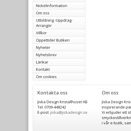
Nickelinformation
Om oss
Utbildning -Uppdrag-
Arrangör
Villkor
Öppettider Butiken
Nyheter
Nyhetsbrev
Länkar
Kontakt
Om cookies
Kontakta oss
Om oss
Jiska Design Kristallhuset AB
Jiska Design Kri
Tel: 0709-448242
inspirerande pär
E-post:
jiska@jiskadesign.se
Vi erbjuder ett s
smyckestillverkn
i vår e-butik, s