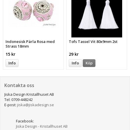
Indonesisk Pärla Rosa med
Tofs Tassel Vit 80x9mm 2st
Strass 18mm
15 kr
29 kr
Info
Info
Köp
Kontakta oss
Jiska Design Kristallhuset AB
Tel: 0709-448242
E-post:
jiska@jiskadesign.se
Facebook:
Jiska Design - Kristallhuset AB