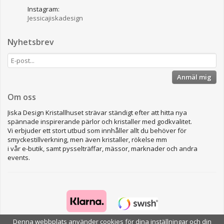
Instagram:
Jessicajiskadesign
Nyhetsbrev
Anmäl mig
Om oss
Jiska Design Kristallhuset strävar ständigt efter att hitta nya
spännade inspirerande pärlor och kristaller med godkvalitet.
Vi erbjuder ett stort utbud som innhåller allt du behöver för
smyckestillverkning, men även kristaller, rökelse mm
i vår e-butik, samt pysselträffar, mässor, marknader och andra
events.
Denna webbplats använder cookies för dina inställningar och din