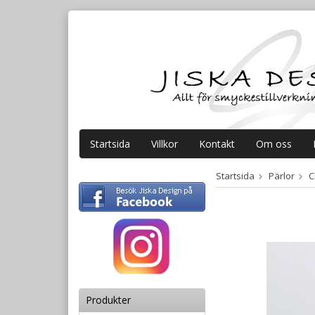
Startsida
Villkor
Kontakt
Om oss
Startsida
Pärlor
C
Produkter