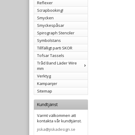
Reflexer
Scrapbooking!
Smycken
Smyckespåsar
Spirograph Stenciler
Symbolstans
Tillfälligt parti SKOR
Tofsar Tassels
Tråd Band Läder Wire
mm
Verktyg
Kampanjer
Sitemap
Kundtjänst
Varmt välkommen att
kontakta vår kundtjänst.
jiska@jiskadesign.se