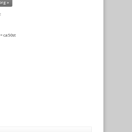
org »
:
 = ca:50st