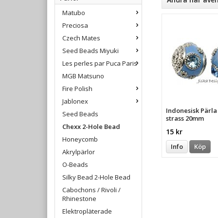
Matubo
Preciosa
Czech Mates
Seed Beads Miyuki
Les perles par Puca Paris
MGB Matsuno
Fire Polish
Jablonex
Indonesisk Pärl
Seed Beads
strass 20mm
Chexx 2-Hole Bead
15 kr
Honeycomb
Info
Köp
Akrylpärlor
O-Beads
Silky Bead 2-Hole Bead
Cabochons / Rivoli /
Rhinestone
Elektropläterade