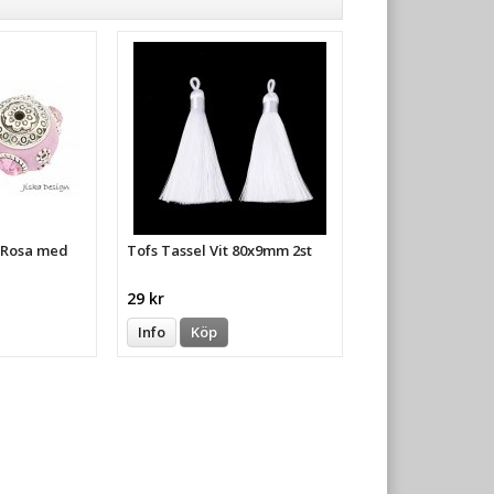
a Rosa med
Tofs Tassel Vit 80x9mm 2st
29 kr
Info
Köp