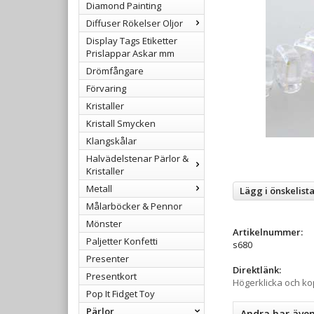
Diamond Painting
Diffuser Rökelser Oljor
Display Tags Etiketter
Prislappar Askar mm
Drömfångare
Förvaring
Kristaller
Kristall Smycken
Klangskålar
Halvädelstenar Pärlor &
Kristaller
Metall
Lägg i önskelist
Målarböcker & Pennor
Mönster
Artikelnummer:
Paljetter Konfetti
s680
Presenter
Direktlänk:
Presentkort
Högerklicka och k
Pop It Fidget Toy
Pärlor
Andra har äve