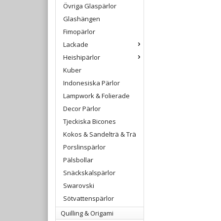
Övriga Glaspärlor
Glashängen
Fimopärlor
Lackade
Heishipärlor
Kuber
Indonesiska Pärlor
Lampwork & Folierade
Decor Pärlor
Tjeckiska Bicones
Kokos & Sandelträ & Trä
Porslinspärlor
Pälsbollar
Snäckskalspärlor
Swarovski
Sötvattenspärlor
Quilling & Origami