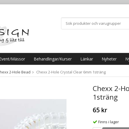
Event/Mässor
Behandlingar/Kurser
Länkar
Nyheter
N
hexx 2-Hole Bead
Chexx 2-Hole Crystal Clear 6mm 1sträng
Chexx 2-Ho
1sträng
65 kr
Finns i lager