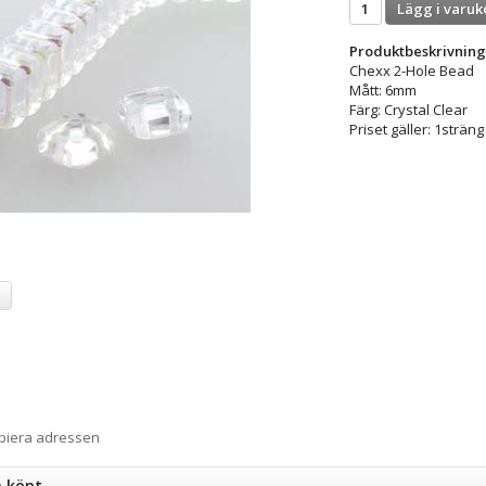
Lägg i varuk
Produktbeskrivning
Chexx 2-Hole Bead
Mått: 6mm
Färg: Crystal Clear
Priset gäller: 1sträng
a
opiera adressen
n köpt