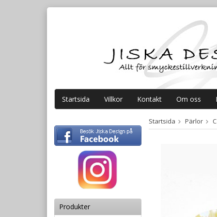
Startsida
Villkor
Kontakt
Om oss
Startsida
Pärlor
C
Produkter