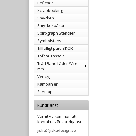
Reflexer
Scrapbooking!
Smycken
Smyckespåsar
Spirograph Stenciler
Symbolstans
Tillfälligt parti SKOR
Tofsar Tassels
Tråd Band Läder Wire
mm
Verktyg
Kampanjer
Sitemap
Kundtjänst
Varmt välkommen att
kontakta vår kundtjänst.
jiska@jiskadesign.se