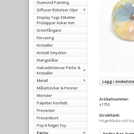
Diamond Painting
Diffuser Rökelser Oljor
Display Tags Etiketter
Prislappar Askar mm
Drömfångare
Förvaring
Kristaller
Kristall Smycken
Klangskålar
Halvädelstenar Pärlor &
Kristaller
Metall
Lägg i önskelist
Målarböcker & Pennor
Mönster
Artikelnummer:
Paljetter Konfetti
s1753
Presenter
Direktlänk:
Presentkort
Högerklicka och k
Pop It Fidget Toy
Pärlor
Andra har äve