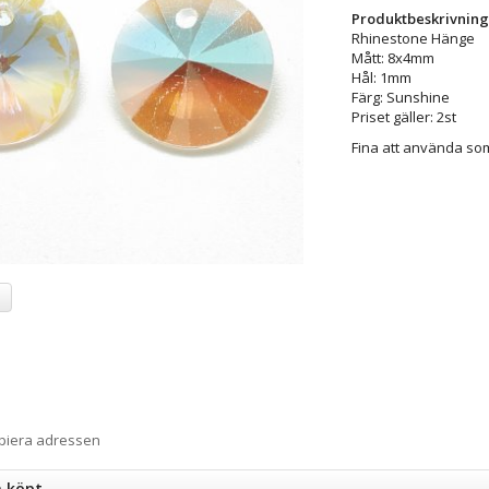
Produktbeskrivning
Rhinestone Hänge
Mått: 8x4mm
Hål: 1mm
Färg: Sunshine
Priset gäller: 2st
Fina att använda som 
a
opiera adressen
n köpt