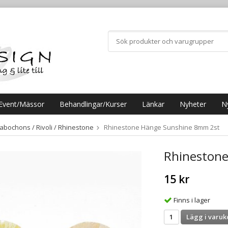
Event/Mässor
Behandlingar/Kurser
Länkar
Nyheter
N
abochons / Rivoli / Rhinestone
Rhinestone Hänge Sunshine 8mm 2st
Rhineston
15 kr
Finns i lager
Lägg i varuk