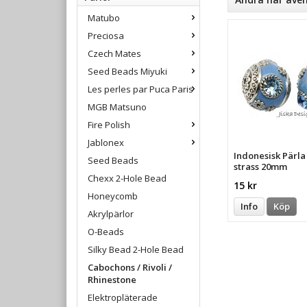
Matubo
Preciosa
Czech Mates
Seed Beads Miyuki
Les perles par Puca Paris
MGB Matsuno
Fire Polish
Jablonex
Indonesisk Pärl
Seed Beads
strass 20mm
Chexx 2-Hole Bead
15 kr
Honeycomb
Info
Köp
Akrylpärlor
O-Beads
Silky Bead 2-Hole Bead
Cabochons / Rivoli /
Rhinestone
Elektropläterade