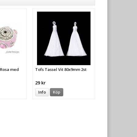
a Rosa med
Tofs Tassel Vit 80x9mm 2st
29 kr
Info
Köp