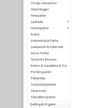
Övriga Glaspärlor
Glashängen
Fimopärlor
Lackade
Heishipärlor
Kuber
Indonesiska Pärlor
Lampwork & Folierade
Decor Pärlor
Tjeckiska Bicones
Kokos & Sandelträ & Trä
Porslinspärlor
Pälsbollar
Snäckskalspärlor
Swarovski
Sötvattenspärlor
Quilling & Origami