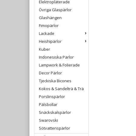
Elektropläterade
Övriga Glaspärlor
Glashängen
Fimopärlor
Lackade
Heishipärlor
Kuber
Indonesiska Pärlor
Lampwork & Folierade
Decor Pärlor
Tjeckiska Bicones
Kokos & Sandelträ & Trä
Porslinspärlor
Pälsbollar
Snäckskalspärlor
Swarovski
Sötvattenspärlor