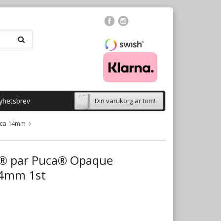
yhetsbrev
Din varukorg är tom!
uca 14mm
® par Puca® Opaque
14mm 1st