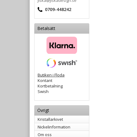
jiska@jiskadesign.se
0709-448242
Betalsätt
Butiken i Floda
Kontant
Kortbetalning
Swish
Övrigt
Kristallarkivet
Nickelinformation
Om oss