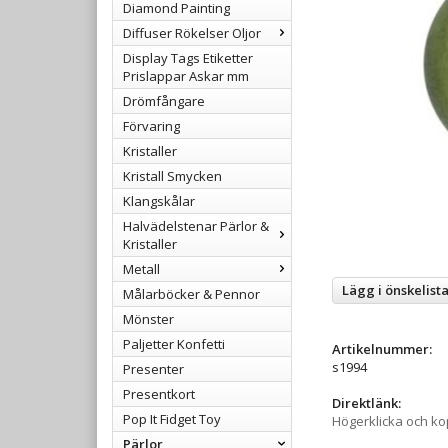
Diamond Painting
Diffuser Rökelser Oljor
Display Tags Etiketter
Prislappar Askar mm
Drömfångare
Förvaring
Kristaller
Kristall Smycken
Klangskålar
Halvädelstenar Pärlor &
Kristaller
Metall
Lägg i önskelist
Målarböcker & Pennor
Mönster
Paljetter Konfetti
Artikelnummer:
s1994
Presenter
Presentkort
Direktlänk:
Pop It Fidget Toy
Högerklicka och k
Pärlor