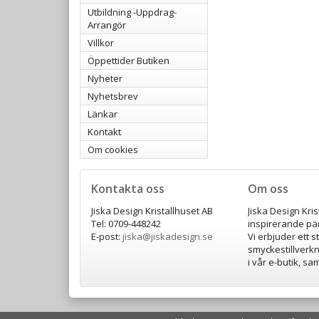
Utbildning -Uppdrag-
Arrangör
Villkor
Öppettider Butiken
Nyheter
Nyhetsbrev
Länkar
Kontakt
Om cookies
Kontakta oss
Om oss
Jiska Design Kristallhuset AB
Jiska Design Kri
Tel: 0709-448242
inspirerande pär
E-post:
jiska@jiskadesign.se
Vi erbjuder ett s
smyckestillverkn
i vår e-butik, s