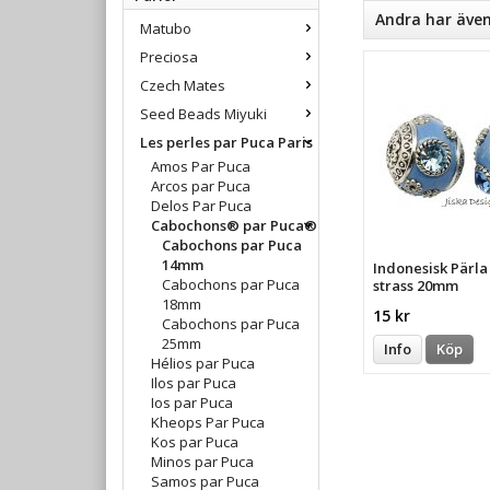
Andra har äve
Matubo
Preciosa
Czech Mates
Seed Beads Miyuki
Les perles par Puca Paris
Amos Par Puca
Arcos par Puca
Delos Par Puca
Cabochons® par Puca®
Cabochons par Puca
14mm
Indonesisk Pärl
Cabochons par Puca
strass 20mm
18mm
15 kr
Cabochons par Puca
25mm
Info
Köp
Hélios par Puca
Ilos par Puca
Ios par Puca
Kheops Par Puca
Kos par Puca
Minos par Puca
Samos par Puca