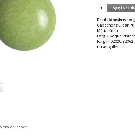
Lägg i varuk
Produktbeskrivning
Cabochons® par P
Mått: 14mm
Färg: Opaque Pistac
Färgnr: 02020/32062
Priset gäller: 1st
a
opiera adressen