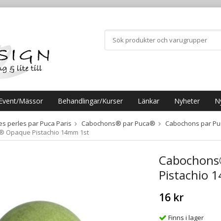
Event/Mässor
Behandlingar/Kurser
Länkar
Nyheter
N
es perles par Puca Paris
Cabochons® par Puca®
Cabochons par P
 Opaque Pistachio 14mm 1st
Cabochons
Pistachio 
16 kr
Finns i lager