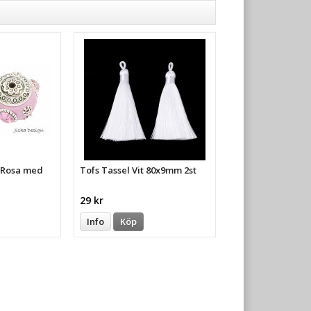
a Rosa med
Tofs Tassel Vit 80x9mm 2st
29 kr
Info
Köp