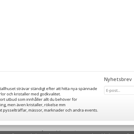
Nyhetsbrev
stallhuset strävar ständigt efter att hitta nya spännade
lor och kristaller med godkvalitet.
tort utbud som innhåller allt du behöver för
ing, men även kristaller, rökelse mm
amt pysselträffar, mässor, marknader och andra events.
Drift & produktion:
Wikinggruppen