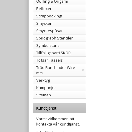
Quilling & Origami
Reflexer
Scrapbooking!
Smycken
Smyckespåsar
Spirograph Stenciler
Symbolstans
Tillfälligt parti SKOR
Tofsar Tassels
Tråd Band Läder Wire
mm
Verktyg
Kampanjer
Sitemap
Kundtjänst
Varmt välkommen att
kontakta vår kundtjänst.