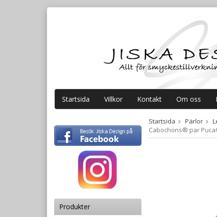
Startsida
Villkor
Kontakt
Om oss
Startsida
Pärlor
L
Cabochons® par Puca®
Produkter