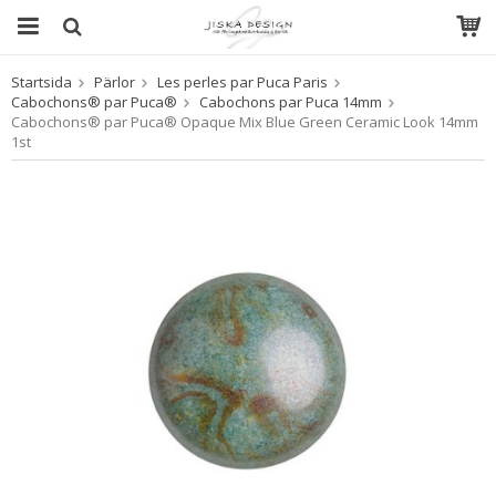
Startsida
Pärlor
Les perles par Puca Paris
Produkten har blivit tillagd i varukorgen
Cabochons® par Puca®
Cabochons par Puca 14mm
Cabochons® par Puca® Opaque Mix Blue Green Ceramic Look 14mm
1st