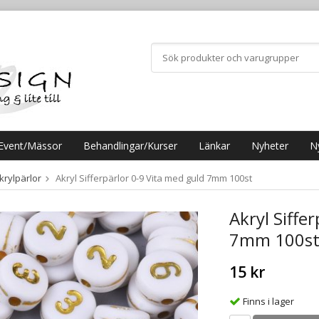
Event/Mässor
Behandlingar/Kurser
Länkar
Nyheter
N
krylpärlor
Akryl Sifferpärlor 0-9 Vita med guld 7mm 100st
Akryl Siffe
7mm 100s
15 kr
Finns i lager