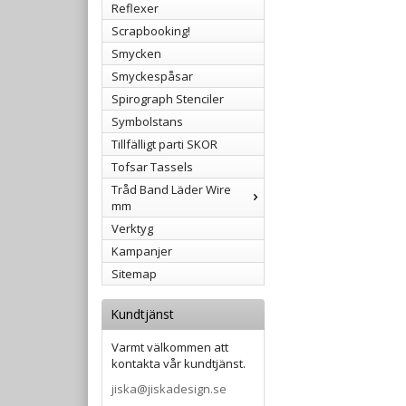
Reflexer
Scrapbooking!
Smycken
Smyckespåsar
Spirograph Stenciler
Symbolstans
Tillfälligt parti SKOR
Tofsar Tassels
Tråd Band Läder Wire
mm
Verktyg
Kampanjer
Sitemap
Kundtjänst
Varmt välkommen att
kontakta vår kundtjänst.
jiska@jiskadesign.se