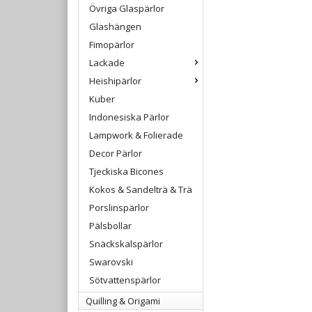
Övriga Glaspärlor
Glashängen
Fimopärlor
Lackade
Heishipärlor
Kuber
Indonesiska Pärlor
Lampwork & Folierade
Decor Pärlor
Tjeckiska Bicones
Kokos & Sandelträ & Trä
Porslinspärlor
Pälsbollar
Snäckskalspärlor
Swarovski
Sötvattenspärlor
Quilling & Origami