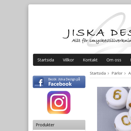
Startsida
Villkor
Kontakt
Om oss
Startsida
Pärlor
A
Produkter