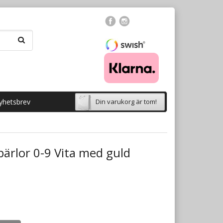
yhetsbrev
Din varukorg är tom!
rpärlor 0-9 Vita med guld
t