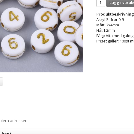
Lägg i varuk
Produktbeskrivning
Akryl Siffror 0-9
Mått: 7x4mm
Hål:1,2mm
Färg: Vita med guldiga
Priset gäller: 100st m
a
opiera adressen
n köpt