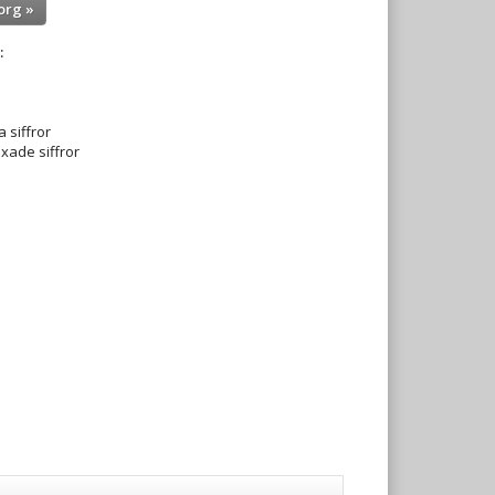
org »
:
 siffror
ixade siffror