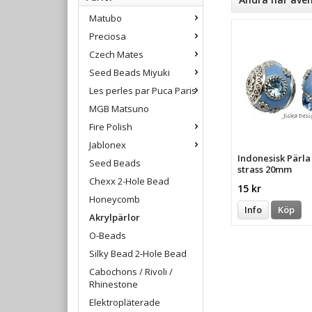
Matubo
Preciosa
Czech Mates
Seed Beads Miyuki
Les perles par Puca Paris
MGB Matsuno
Fire Polish
Jablonex
Indonesisk Pärl
Seed Beads
strass 20mm
Chexx 2-Hole Bead
15 kr
Honeycomb
Info
Köp
Akrylpärlor
O-Beads
Silky Bead 2-Hole Bead
Cabochons / Rivoli /
Rhinestone
Elektropläterade